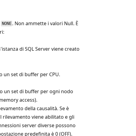
è
. Non ammette i valori Null. È
NONE
i:
un'istanza di SQL Server viene creato
 un set di buffer per CPU.
to un set di buffer per ogni nodo
memory access).
 rilevamento della causalità. Se è
l rilevamento viene abilitato e gli
onnessioni server diverse possono
postazione predefinita è 0 (OFF).