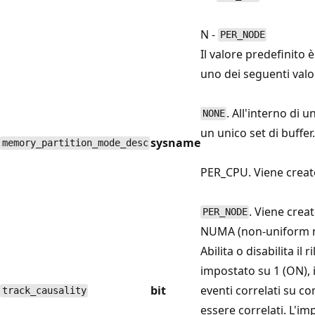
N -
PER_NODE
Il valore predefinito 
uno dei seguenti valor
. All'interno di 
NONE
un unico set di buffer.
sysname
memory_partition_mode_desc
PER_CPU. Viene creato
. Viene crea
PER_NODE
NUMA (non-uniform 
Abilita o disabilita il
impostato su 1 (ON), i
bit
eventi correlati su c
track_causality
essere correlati. L'im