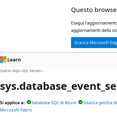
Ignora
Questo browser
e
passa
Esegui l'aggiornamento 
al
aggiornamenti della si
contenuto
Scarica Microsoft Ed
principale
Learn
Learn
SQL
SQL Server
sys.database_event_se
Si applica a:
database SQL di Azure
Istanza gestita d
Microsoft Fabric