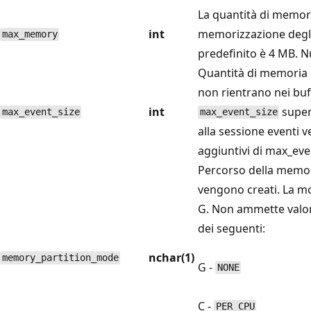
La quantità di memori
int
memorizzazione degli e
max_memory
predefinito è 4 MB. Nu
Quantità di memoria 
non rientrano nei buff
int
supera
max_event_size
max_event_size
alla sessione eventi 
aggiuntivi di max_even
Percorso della memori
vengono creati. La mo
G. Non ammette valor
dei seguenti:
nchar(1)
memory_partition_mode
G -
NONE
C -
PER_CPU