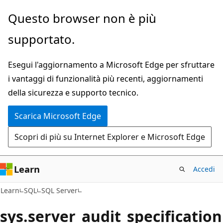
Ignora
Questo browser non è più
e
supportato.
passa
al
Esegui l'aggiornamento a Microsoft Edge per sfruttare
contenuto
i vantaggi di funzionalità più recenti, aggiornamenti
principale
della sicurezza e supporto tecnico.
Scarica Microsoft Edge
Scopri di più su Internet Explorer e Microsoft Edge
Learn
Accedi
Learn
SQL
SQL Server
sys.server_audit_specification