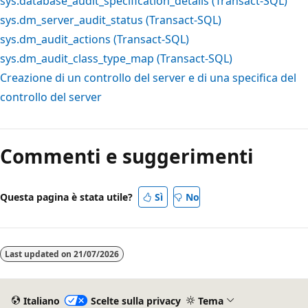
sys.database_audit_specification_details (Transact-SQL)
sys.dm_server_audit_status (Transact-SQL)
sys.dm_audit_actions (Transact-SQL)
sys.dm_audit_class_type_map (Transact-SQL)
Creazione di un controllo del server e di una specifica del
controllo del server
Modalità
di
Commenti e suggerimenti
lettura
disabilitata
Questa pagina è stata utile?
Sì
No
Last updated on
21/07/2026
Italiano
Scelte sulla privacy
Tema