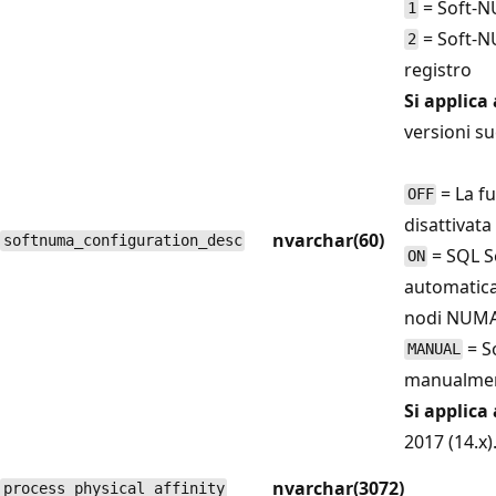
= Soft-N
1
= Soft-N
2
registro
Si applica 
versioni su
= La f
OFF
disattivata
nvarchar(60)
softnuma_configuration_desc
= SQL S
ON
automatica
nodi NUMA
= S
MANUAL
manualme
Si applica 
2017 (14.x)
nvarchar(3072)
process_physical_affinity