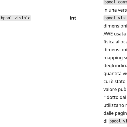
bpool_comm
in una vers
int
bpool_visible
bpool_visi
dimensioni
AWE usata 
fisica alloc
dimensioni 
mapping so
degli indir
quantità vis
cui è stato
valore può
ridotto da
utilizzano
dalle pagin
di
bpool_v