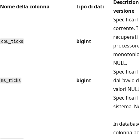
Descrizion
Nome della colonna
Tipo di dati
versione
Specifica i
corrente. 
recuperati
bigint
cpu_ticks
processor
monotonic
NULL.
Specifica i
bigint
dall'avvio
ms_ticks
valori NULL
Specifica i
sistema. N
In databas
colonna po