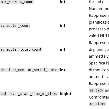
int
thread di l
max_workers_count
Non ammett
Rappresenta
pianificazi
int
scheduler_count
processo d
valori NULL
Rappresenta
int
di pianific
scheduler_total_count
ammette va
Specifica l
int
di monitor
deadlock_monitor_serial_number
ammette va
Rappresent
av
ms_tick
bigint
sqlserver_start_time_ms_ticks
Confrontar
.
ms_ticks