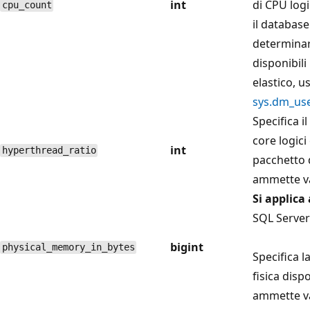
int
di CPU log
cpu_count
il database 
determinar
disponibili
elastico, u
sys.dm_us
Specifica i
core logici
int
hyperthread_ratio
pacchetto 
ammette va
Si applica 
SQL Server 
bigint
physical_memory_in_bytes
Specifica l
fisica disp
ammette va