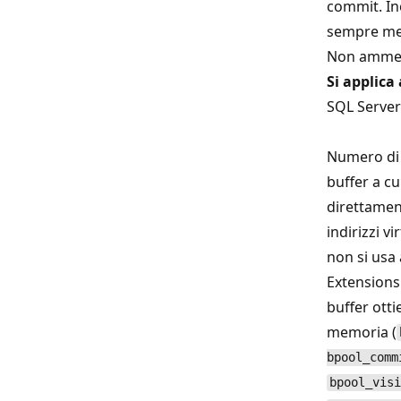
commit. I
sempre mem
Non ammett
Si applica 
SQL Server 
Numero di 
buffer a cu
direttamen
indirizzi v
non si usa
Extensions 
buffer otti
memoria (
bpool_comm
bpool_visi