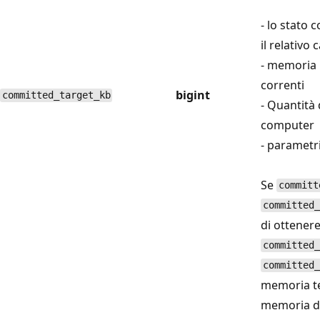
- lo stato 
il relativo 
- memoria 
correnti
bigint
committed_target_kb
- Quantità 
computer
- parametr
Se
committ
committed_
di ottener
committed_
committed_
memoria ten
memoria di 