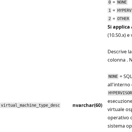
=
0
NONE
=
1
HYPERV
=
2
OTHER
Si applica 
(10.50.x) e
Descrive l
colonna . 
= SQL
NONE
all'interno
HYPERVISOR
esecuzione
nvarchar(60)
virtual_machine_type_desc
virtuale os
operativo 
sistema op