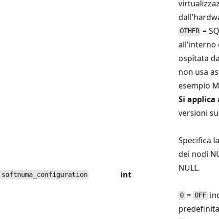
virtualizza
dall'hardw
= SQ
OTHER
all'interno
ospitata d
non usa as
esempio Mi
Si applica 
versioni su
Specifica l
dei nodi N
NULL.
int
softnuma_configuration
=
in
0
OFF
predefinit