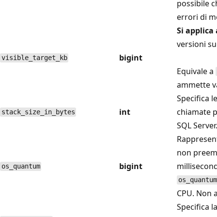
possibile c
errori di m
Si applica 
versioni su
bigint
visible_target_kb
Equivale a
ammette va
Specifica l
int
chiamate p
stack_size_in_bytes
SQL Server
Rappresent
non preemp
bigint
millisecon
os_quantum
os_quantum
CPU. Non a
Specifica l