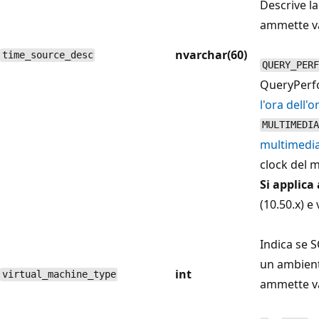
Descrive l
ammette va
nvarchar(60)
time_source_desc
QUERY_PERF
QueryPerf
l'ora dell'
MULTIMEDIA
multimedia
clock del 
Si applica 
(10.50.x) e
Indica se S
un ambient
int
virtual_machine_type
ammette va