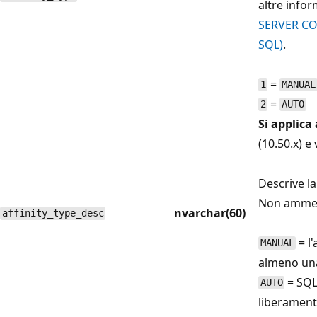
altre info
SERVER CO
SQL)
.
=
1
MANUAL
=
2
AUTO
Si applica 
(10.50.x) e
Descrive l
Non ammett
nvarchar(60)
affinity_type_desc
= l'
MANUAL
almeno un
= SQL
AUTO
liberament