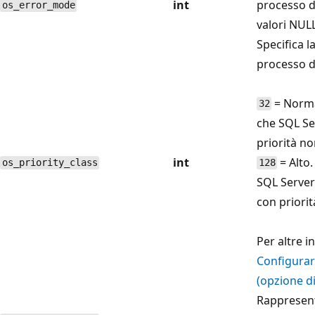
int
processo d
os_error_mode
valori NULL
Specifica la
processo di
= Normal
32
che SQL Ser
priorità no
int
= Alto.
os_priority_class
128
SQL Server
con priorit
Per altre i
Configurar
(opzione di
Rappresent