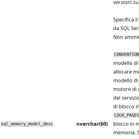
versioni su
Specifica 
da SQL Ser
Non ammett
CONVENTION
modello di
allocare me
modello di
motore di 
del servizi
di blocco i
LOCK_PAGES
nvarchar(60)
blocco in 
sql_memory_model_desc
memoria. S