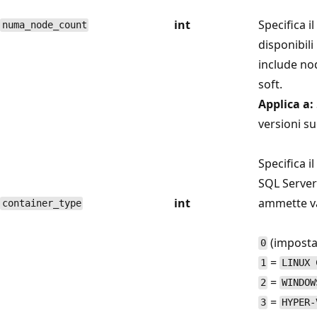
int
Specifica 
numa_node_count
disponibil
include no
soft.
Applica a:
versioni su
Specifica il
SQL Server
int
ammette va
container_type
(imposta
0
=
1
LINUX 
=
2
WINDOW
=
3
HYPER-