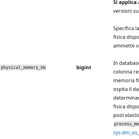
Si applica 
versioni su
Specifica l
fisica disp
ammette va
In databas
bigint
physical_memory_kb
colonna res
memoria fi
ospita il d
determinar
fisica dispo
pool elasti
process_me
sys.dm_os_