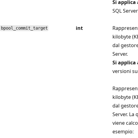
Si applica 
SQL Server 
int
Rappresent
bpool_commit_target
kilobyte (K
dal gestor
Server.
Si applica 
versioni su
Rappresent
kilobyte (K
dal gestor
Server. La 
viene calco
esempio: