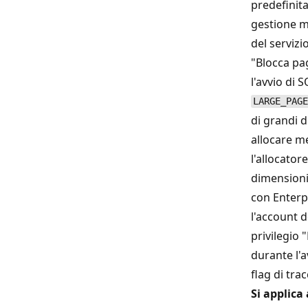
predefinit
gestione 
del servizi
"Blocca pa
l'avvio di S
LARGE_PAGE
di grandi 
allocare m
l'allocator
dimensioni
con Enterp
l'account d
privilegio
durante l'a
flag di trac
Si applica 