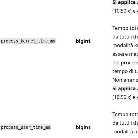
Si applica 
(10.50.x) e
Tempo tota
da tutti i 
bigint
process_kernel_time_ms
modalità k
essere mag
del process
tempo di tu
Non ammett
Si applica 
(10.50.x) e
Tempo tota
da tutti i 
bigint
process_user_time_ms
modalità u