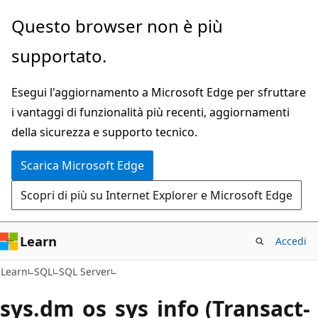
Ignora
Questo browser non è più
e
supportato.
passa
al
Esegui l'aggiornamento a Microsoft Edge per sfruttare
contenuto
i vantaggi di funzionalità più recenti, aggiornamenti
principale
della sicurezza e supporto tecnico.
Scarica Microsoft Edge
Scopri di più su Internet Explorer e Microsoft Edge
Learn
Accedi
Learn
SQL
SQL Server
sys.dm_os_sys_info (Transact-