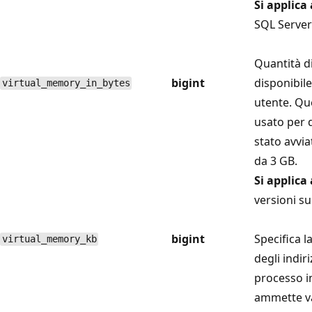
Si applica 
SQL Server 
Quantità d
bigint
disponibile
virtual_memory_in_bytes
utente. Qu
usato per 
stato avv
da 3 GB.
Si applica 
versioni su
bigint
Specifica l
virtual_memory_kb
degli indiri
processo i
ammette va