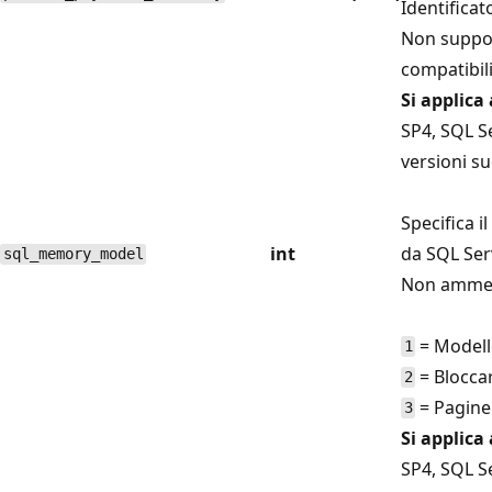
Identificat
Non suppor
compatibili
Si applica 
SP4, SQL Se
versioni su
Specifica 
int
da SQL Ser
sql_memory_model
Non ammett
= Modell
1
= Blocca
2
= Pagine
3
Si applica 
SP4, SQL Se