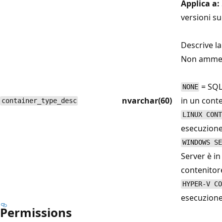
Applica a:
versioni su
Descrive l
Non ammett
= SQL
NONE
nvarchar(60)
in un conte
container_type_desc
LINUX CONT
esecuzione
WINDOWS SE
Server è in
contenitor
HYPER-V CO
esecuzione
Permissions