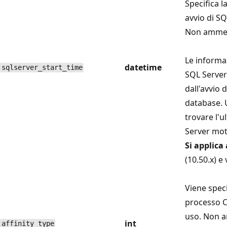
Specifica l
avvio di SQ
Non ammett
Le informa
datetime
sqlserver_start_time
SQL Server 
dall'avvio 
database. 
trovare l'u
Server mot
Si applica 
(10.50.x) e
Viene specif
processo C
uso. Non a
int
affinity_type