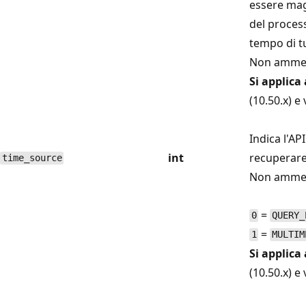
essere mag
del process
tempo di tu
Non ammett
Si applica 
(10.50.x) e
Indica l'AP
int
recuperare 
time_source
Non ammett
=
0
QUERY_
=
1
MULTIM
Si applica 
(10.50.x) e