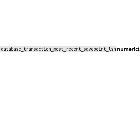
numeric(
database_transaction_most_recent_savepoint_lsn