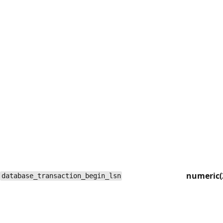
numeric(
database_transaction_begin_lsn