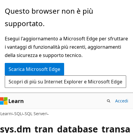
Ignora
Questo browser non è più
e
supportato.
passa
al
Esegui l'aggiornamento a Microsoft Edge per sfruttare
contenuto
i vantaggi di funzionalità più recenti, aggiornamenti
principale
della sicurezza e supporto tecnico.
Scarica Microsoft Edge
Scopri di più su Internet Explorer e Microsoft Edge
Learn
Accedi
Learn
SQL
SQL Server
sys.dm_tran_database_transa