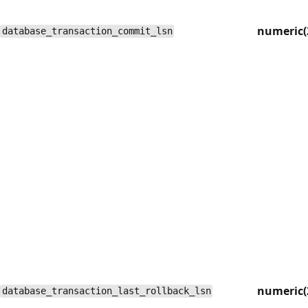
numeric(
database_transaction_commit_lsn
numeric(
database_transaction_last_rollback_lsn