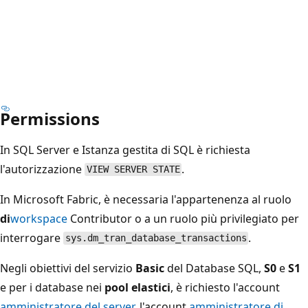
Permissions
In SQL Server e Istanza gestita di SQL è richiesta
l'autorizzazione
.
VIEW SERVER STATE
In Microsoft Fabric, è necessaria l'appartenenza al ruolo
di
workspace
Contributor o a un ruolo più privilegiato per
interrogare
.
sys.dm_tran_database_transactions
Negli obiettivi del servizio
Basic
del Database SQL,
S0
e
S1
e per i database nei
pool elastici
, è richiesto l'account
amministratore del server
, l'account
amministratore di