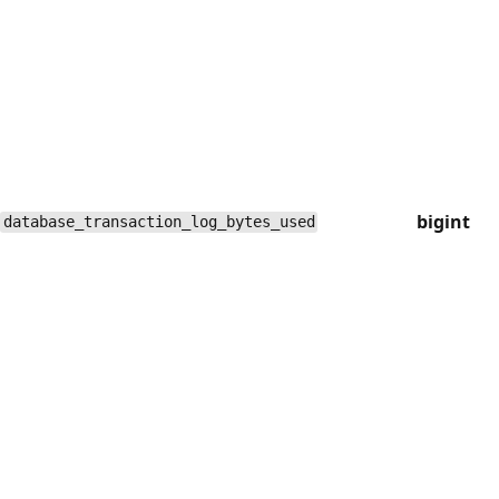
bigint
database_transaction_log_bytes_used