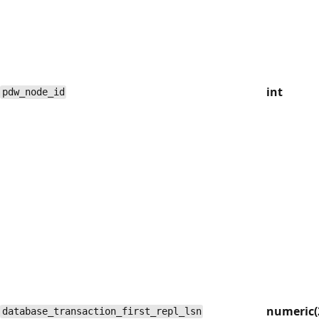
int
pdw_node_id
numeric(
database_transaction_first_repl_lsn