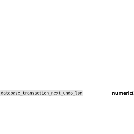
numeric(
database_transaction_next_undo_lsn