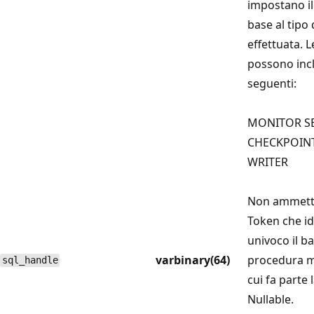
impostano i
base al tipo d
effettuata. Le
possono incl
seguenti:
MONITOR S
CHECKPOIN
WRITER
Non ammette
Token che id
univoco il ba
varbinary(64)
procedura m
sql_handle
cui fa parte 
Nullable.