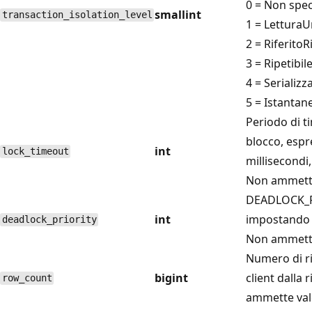
0 = Non spec
smallint
transaction_isolation_level
1 = Lettura
2 = RiferitoR
3 = Ripetibil
4 = Serializz
5 = Istantan
Periodo di t
blocco, espr
int
lock_timeout
millisecondi,
Non ammette
DEADLOCK_
int
impostando p
deadlock_priority
Non ammette
Numero di ri
bigint
client dalla 
row_count
ammette val