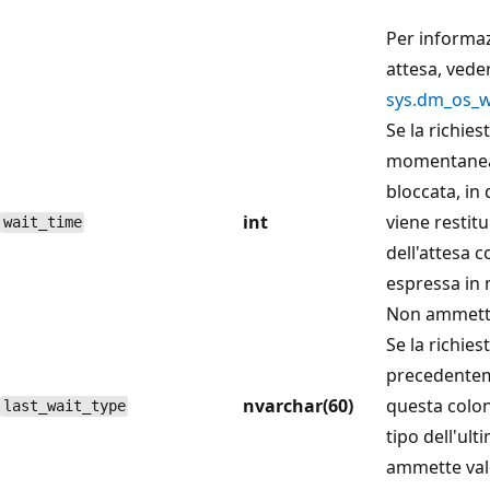
Per informazi
attesa, vede
sys.dm_os_w
Se la richies
momentane
bloccata, in
int
viene restitu
wait_time
dell'attesa 
espressa in 
Non ammette
Se la richies
precedentem
nvarchar(60)
questa colon
last_wait_type
tipo dell'ult
ammette val