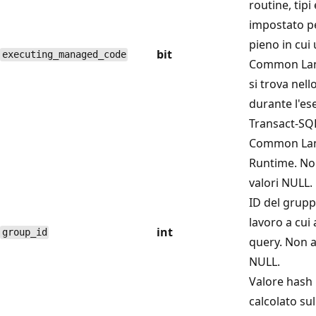
routine, tipi 
impostato pe
pieno in cui
bit
executing_managed_code
Common Lan
si trova nell
durante l'es
Transact-SQL
Common La
Runtime. N
valori NULL.
ID del grupp
lavoro a cui
int
group_id
query. Non 
NULL.
Valore hash 
calcolato su