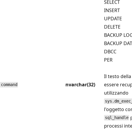
SELECT
INSERT
UPDATE
DELETE
BACKUP LO
BACKUP DA
DBCC
PER
Il testo dell
nvarchar(32)
essere recu
command
utilizzando
sys.dm_exec
l'oggetto co
p
sql_handle
processi int