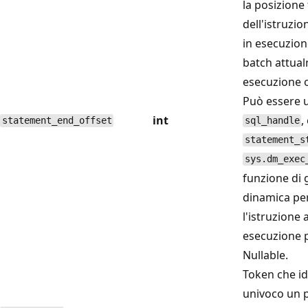
la posizione 
dell'istruzi
in esecuzion
batch attual
esecuzione o
Può essere 
int
,
statement_end_offset
sql_handle
statement_s
sys.dm_exec
funzione di 
dinamica pe
l'istruzione
esecuzione p
Nullable.
Token che id
univoco un p