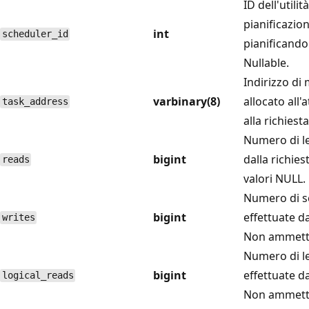
ID dell'utilità
pianificazio
int
scheduler_id
pianificando 
Nullable.
Indirizzo di
varbinary(8)
allocato all'
task_address
alla richiesta
Numero di le
bigint
dalla richie
reads
valori NULL.
Numero di sc
bigint
effettuate da
writes
Non ammette
Numero di le
bigint
effettuate da
logical_reads
Non ammette