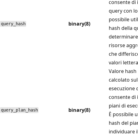
consente di 
query con lo
possibile util
binary(8)
query_hash
hash della q
determinare l
risorse agg
che differis
valori lettera
Valore hash 
calcolato sul
esecuzione d
consente di 
piani di ese
binary(8)
query_plan_hash
È possibile ut
hash del pia
individuare i