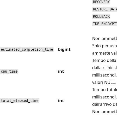
RECOVERY
RESTORE DAT
ROLLBACK
TDE ENCRYPT
Non ammette
Solo per uso
bigint
estimated_completion_time
ammette val
Tempo della 
dalla richies
int
cpu_time
millisecond
valori NULL.
Tempo totale
millisecondi
int
total_elapsed_time
dall'arrivo de
Non ammette