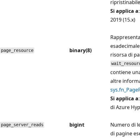
ripristinabile
Si applica a
2019 (15.x)
Rappresenta
esadecimale 
binary(8)
page_resource
risorsa di pa
wait_resour
contiene una
altre inform
sys.fn_Page
Si applica a
di Azure Hyp
bigint
Numero di le
page_server_reads
di pagine es