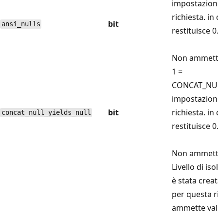
impostazione
richiesta. in
bit
ansi_nulls
restituisce 0
Non ammette
1 =
CONCAT_NUL
impostazione
bit
richiesta. in
concat_null_yields_null
restituisce 0
Non ammette
Livello di i
è stata crea
per questa r
ammette val