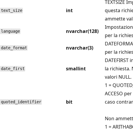
TEXTSIZE Im
int
questa richi
text_size
ammette val
Impostazio
nvarchar(128)
language
per la richie
DATEFORMAT
nvarchar(3)
date_format
per la richie
DATEFIRST i
smallint
la richiesta
date_first
valori NULL.
1 = QUOTED_
ACCESO per l
bit
caso contrari
quoted_identifier
Non ammette
1 = ARITHA