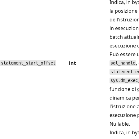
Indica, in by
la posizione 
dell'istruzi
in esecuzion
batch attual
esecuzione o
Può essere 
int
,
statement_start_offset
sql_handle
statement_e
sys.dm_exec
funzione di 
dinamica pe
l'istruzione
esecuzione p
Nullable.
Indica, in by