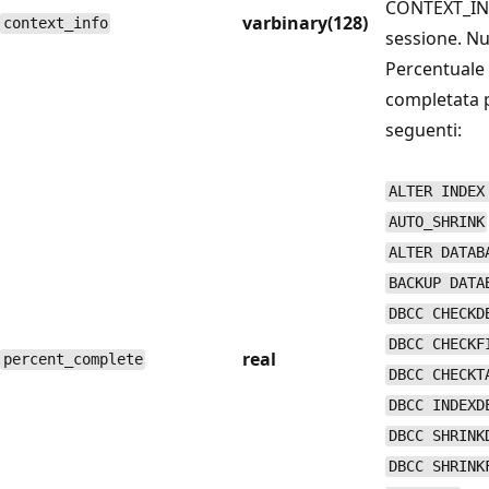
CONTEXT_INF
varbinary(128)
context_info
sessione. Nu
Percentuale 
completata 
seguenti:
ALTER INDEX
AUTO_SHRINK
ALTER DATAB
BACKUP DATA
DBCC CHECKD
DBCC CHECKF
real
percent_complete
DBCC CHECKT
DBCC INDEXD
DBCC SHRINK
DBCC SHRINK