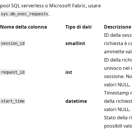
pool SQL serverless o Microsoft Fabric, usare
.
sys.dm_exec_requests
Nome della colonna
Tipo di dati
Descrizione
ID della sess
smallint
richiesta è 
session_id
ammette val
ID della rich
univoco nel 
int
request_id
sessione. N
valori NULL.
Timestamp re
datetime
della richie
start_time
valori NULL.
Stato della ri
possibili val