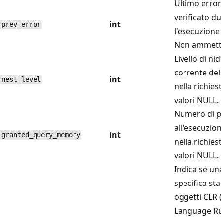
Ultimo error
verificato d
int
prev_error
l'esecuzione 
Non ammette
Livello di ni
corrente del
int
nest_level
nella richie
valori NULL.
Numero di p
all'esecuzio
int
granted_query_memory
nella richie
valori NULL.
Indica se un
specifica st
oggetti CL
Language Ru