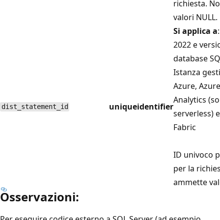
richiesta. 
valori NULL.
Si applica a
2022 e versi
database SQL
Istanza gesti
Azure, Azur
Analytics (so
uniqueidentifier
dist_statement_id
serverless) 
Fabric
ID univoco p
per la richie
ammette val
Osservazioni:
Per eseguire codice esterno a SQL Server (ad esempio,