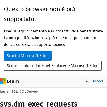
Ignora
Questo browser non è più
e
supportato.
passa
al
Esegui l'aggiornamento a Microsoft Edge per sfruttare
contenuto
i vantaggi di funzionalità più recenti, aggiornamenti
principale
della sicurezza e supporto tecnico.
Scarica Microsoft Edge
Scopri di più su Internet Explorer e Microsoft Edge
Learn
Accedi
Learn
SQL
SQL Server
sys.dm_exec_requests