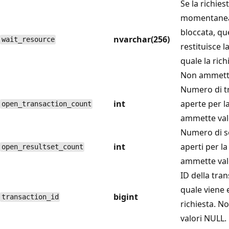
Se la richies
momentane
bloccata, qu
nvarchar(256)
wait_resource
restituisce l
quale la rich
Non ammette
Numero di t
int
aperte per l
open_transaction_count
ammette val
Numero di set
int
aperti per la
open_resultset_count
ammette val
ID della tra
quale viene 
bigint
transaction_id
richiesta. 
valori NULL.