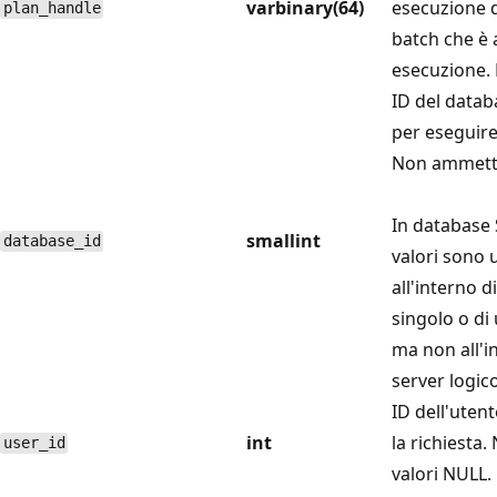
varbinary(64)
esecuzione d
plan_handle
batch che è 
esecuzione. 
ID del datab
per eseguire 
Non ammette
In database 
smallint
database_id
valori sono 
all'interno 
singolo o di 
ma non all'i
server logico
ID dell'utent
int
la richiesta
user_id
valori NULL.