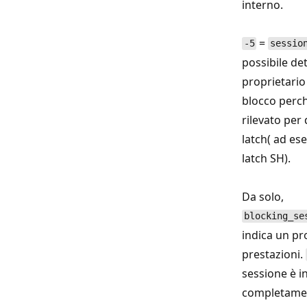
interno.
=
-5
sessio
possibile de
proprietario 
blocco perc
rilevato per 
latch( ad es
latch SH).
Da solo,
blocking_se
indica un pr
prestazioni.
sessione è in
completamen