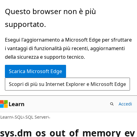
Ignora
Questo browser non è più
e
supportato.
passa
al
Esegui l'aggiornamento a Microsoft Edge per sfruttare
contenuto
i vantaggi di funzionalità più recenti, aggiornamenti
principale
della sicurezza e supporto tecnico.
Scarica Microsoft Edge
Scopri di più su Internet Explorer e Microsoft Edge
Learn
Accedi
Learn
SQL
SQL Server
sys.dm_os_out_of_memory_ev