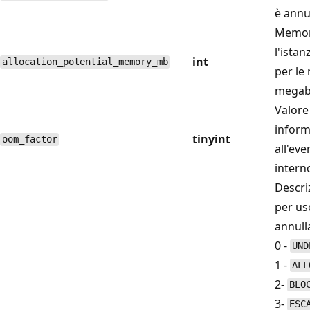
è annul
Memori
l'ista
int
allocation_potential_memory_mb
per le 
megaby
Valore
inform
tinyint
oom_factor
all'ev
intern
Descri
per us
annulla
0 -
UND
1 -
ALL
2-
BLO
3-
ESC