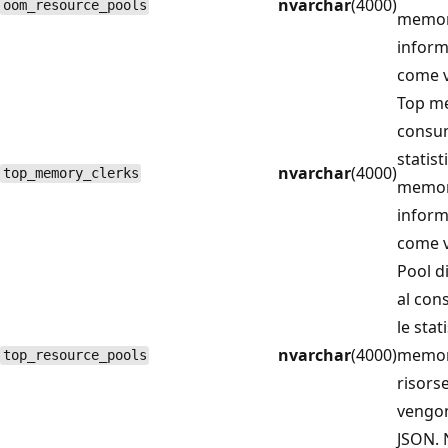
nvarchar
(4000)
oom_resource_pools
memori
inform
come v
Top m
consum
statist
nvarchar
(4000)
top_memory_clerks
memori
inform
come v
Pool di
al con
le stat
nvarchar
(4000)
memori
top_resource_pools
risors
vengon
JSON. 