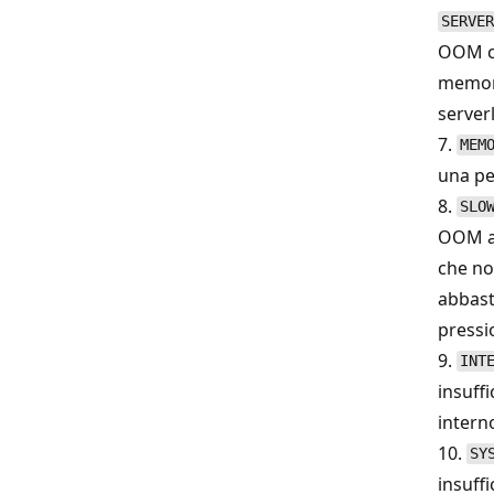
SERVER
OOM co
memori
server
7.
MEM
una pe
8.
SLO
OOM a 
che no
abbast
pressi
9.
INT
insuffi
intern
10.
SY
insuffi