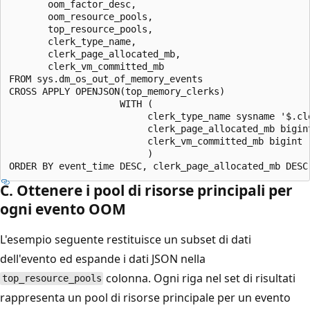
       oom_factor_desc,

       oom_resource_pools,

       top_resource_pools,

       clerk_type_name,

       clerk_page_allocated_mb,

       clerk_vm_committed_mb

FROM sys.dm_os_out_of_memory_events

CROSS APPLY OPENJSON(top_memory_clerks)

                    WITH (

                         clerk_type_name sysname '$.cle
                         clerk_page_allocated_mb bigint
                         clerk_vm_committed_mb bigint '
                         )

C. Ottenere i pool di risorse principali per
ogni evento OOM
L'esempio seguente restituisce un subset di dati
dell'evento ed espande i dati JSON nella
colonna. Ogni riga nel set di risultati
top_resource_pools
rappresenta un pool di risorse principale per un evento