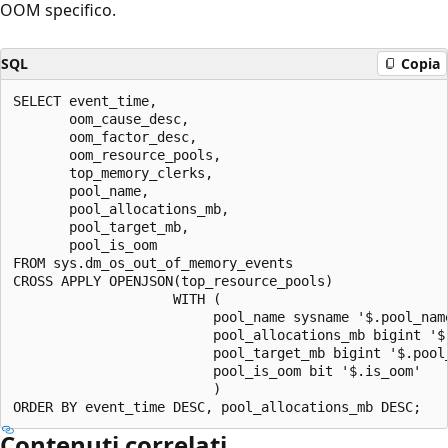
OOM specifico.
SQL
Copia
SELECT event_time,

       oom_cause_desc,

       oom_factor_desc,

       oom_resource_pools,

       top_memory_clerks,

       pool_name,

       pool_allocations_mb,

       pool_target_mb,

       pool_is_oom

FROM sys.dm_os_out_of_memory_events

CROSS APPLY OPENJSON(top_resource_pools)

                    WITH (

                         pool_name sysname '$.pool_name
                         pool_allocations_mb bigint '$.
                         pool_target_mb bigint '$.pool_
                         pool_is_oom bit '$.is_oom'

                         )

Contenuti correlati