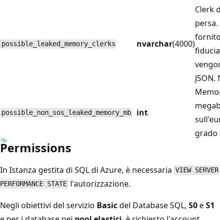
Clerk 
persa. 
fornit
nvarchar
(4000)
possible_leaked_memory_clerks
fiduci
vengon
JSON. 
Memori
megaby
int
possible_non_sos_leaked_memory_mb
sull'eu
grado f
Permissions
In Istanza gestita di SQL di Azure, è necessaria
VIEW SERVER
l'autorizzazione.
PERFORMANCE STATE
Negli obiettivi del servizio
Basic
del Database SQL,
S0
e
S1
e per i database nei
pool elastici
, è richiesto l'account