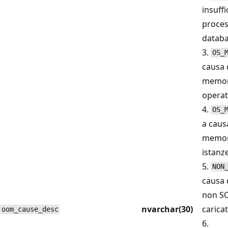
insuffi
proces
datab
3.
OS_
causa 
memori
operat
4.
OS_
a caus
memori
istanz
5.
NON
causa 
non SO
nvarchar(30)
caricat
oom_cause_desc
6.