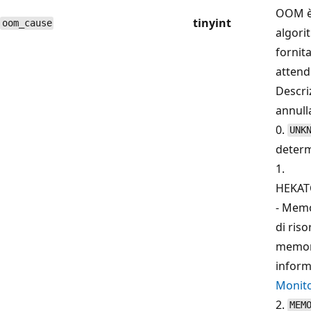
OOM è
tinyint
oom_cause
algori
fornit
attendi
Descri
annulla
0.
UNK
deter
1.
HEKA
- Memo
di ris
memori
inform
Monit
2.
MEM