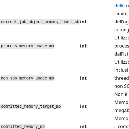
delle r
Limite
int
dell'o
current_job_object_memory_limit_mb
in meg
Utiliz
int
proces
process_memory_usage_mb
dall'is
Utiliz
inclusi
int
thread
non_sos_memory_usage_mb
non SO
Non è 
Memori
int
committed_memory_target_mb
megaby
Memori
int
il com
committed_memory_mb