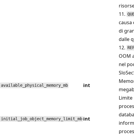
risors
11.
QU
causa 
di gra
dalle 
12.
RE
OOM a 
nel poo
SloSe
Memori
int
available_physical_memory_mb
megaby
Limite
proces
databa
int
initial_job_object_memory_limit_mb
inform
proces