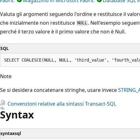
Fabric
Magazzino in Microsoft Fabric
Database SQL in
Valuta gli argomenti seguendo l'ordine e restituisce il valo
che inizialmente non restituisce
. Nell'esempio seguente
NULL
perché il terzo valore è il primo valore che non è Null.
SQL
Note
Se si desidera concatenare stringhe, usare invece
STRING_
Convenzioni relative alla sintassi Transact-SQL
Syntax
syntaxsql