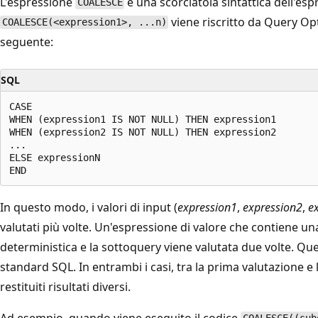
L'espressione
è una scorciatoia sintattica dell'es
COALESCE
viene riscritto da Query O
COALESCE(<expression1>, ...n)
seguente:
SQL
CASE

WHEN (expression1 IS NOT NULL) THEN expression1

WHEN (expression2 IS NOT NULL) THEN expression2

...

ELSE expressionN

In questo modo, i valori di input (
expression1
,
expression2
,
e
valutati più volte. Un'espressione di valore che contiene u
deterministica e la sottoquery viene valutata due volte. Qu
standard SQL. In entrambi i casi, tra la prima valutazione 
restituiti risultati diversi.
Ad esempio, quando viene eseguito il codice