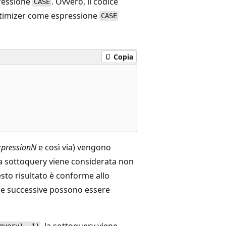
pressione
. Ovvero, il codice
CASE
ptimizer come espressione
CASE
Copia
xpressionN
e così via) vengono
na sottoquery viene considerata non
esto risultato è conforme allo
e le successive possono essere
, la sottoquery viene