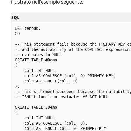
illustrato nell'esempio seguente:
SQL
USE tempdb;

GO

-- This statement fails because the PRIMARY KEY ca
-- and the nullability of the COALESCE expression 
-- evaluates to NULL.

CREATE TABLE #Demo

(

    col1 INT NULL,

    col2 AS COALESCE (col1, 0) PRIMARY KEY,

    col3 AS ISNULL(col1, 0)

);

-- This statement succeeds because the nullability
-- ISNULL function evaluates AS NOT NULL.

CREATE TABLE #Demo

(

    col1 INT NULL,

    col2 AS COALESCE (col1, 0),

    col3 AS ISNULL(col1, 0) PRIMARY KEY
