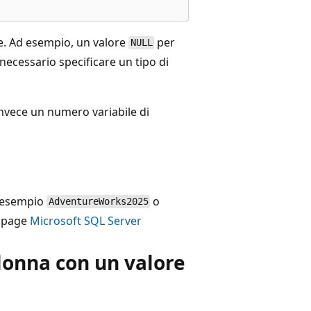
e. Ad esempio, un valore
per
NULL
necessario specificare un tipo di
nvece un numero variabile di
i esempio
o
AdventureWorks2025
e page
Microsoft SQL Server
olonna con un valore