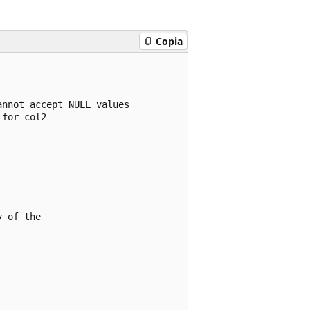
Copia
nnot accept NULL values

for col2

 of the
