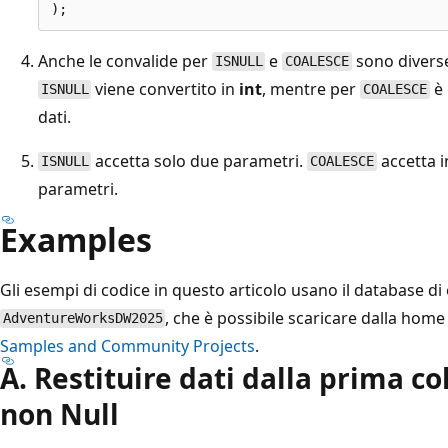
Anche le convalide per
e
sono divers
ISNULL
COALESCE
viene convertito in
int
, mentre per
è 
ISNULL
COALESCE
dati.
accetta solo due parametri.
accetta i
ISNULL
COALESCE
parametri.
Examples
Gli esempi di codice in questo articolo usano il database d
, che è possibile scaricare dalla hom
AdventureWorksDW2025
Samples and Community Projects
.
A. Restituire dati dalla prima c
non Null