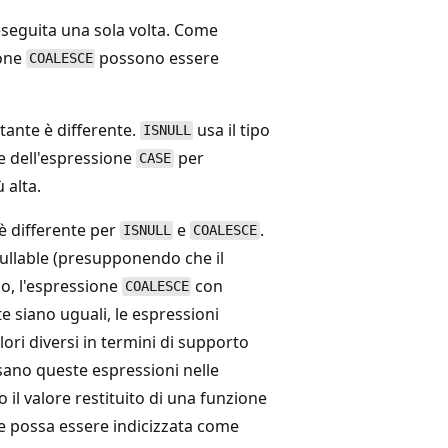
eseguita una sola volta. Come
ione
possono essere
COALESCE
ltante è differente.
usa il tipo
ISNULL
e dell'espressione
per
CASE
 alta.
 è differente per
e
.
ISNULL
COALESCE
ullable (presupponendo che il
io, l'espressione
con
COALESCE
e siano uguali, le espressioni
ori diversi in termini di supporto
 usano queste espressioni nelle
 il valore restituito di una funzione
he possa essere indicizzata come