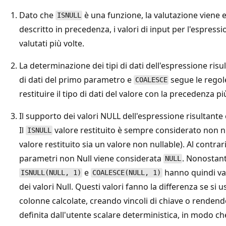
Dato che
è una funzione, la valutazione viene 
ISNULL
descritto in precedenza, i valori di input per l'espress
valutati più volte.
La determinazione dei tipi di dati dell'espressione risu
di dati del primo parametro e
segue le regol
COALESCE
restituire il tipo di dati del valore con la precedenza più
Il supporto dei valori NULL dell'espressione risultante
Il
valore restituito è sempre considerato non n
ISNULL
valore restituito sia un valore non nullable). Al contrar
parametri non Null viene considerata
. Nonostant
NULL
e
hanno quindi val
ISNULL(NULL, 1)
COALESCE(NULL, 1)
dei valori Null. Questi valori fanno la differenza se si
colonne calcolate, creando vincoli di chiave o rendendo
definita dall'utente scalare deterministica, in modo c