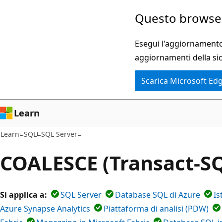
Ignora
Questo browser
e
passa
Esegui l'aggiornamento 
al
aggiornamenti della si
contenuto
Scarica Microsoft Ed
principale
Learn
Learn
SQL
SQL Server
COALESCE (Transact-S
Si applica a:
SQL Server
Database SQL di Azure
Is
Azure Synapse Analytics
Piattaforma di analisi (PDW)