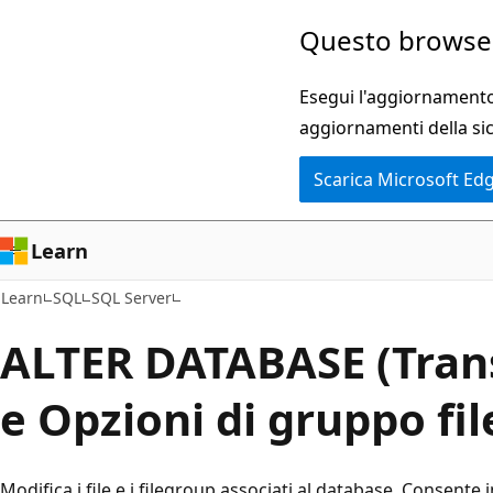
Ignora
Questo browser
e
passa
Esegui l'aggiornamento 
al
aggiornamenti della si
contenuto
Scarica Microsoft Ed
principale
Learn
Learn
SQL
SQL Server
ALTER DATABASE (Trans
e Opzioni di gruppo fil
Modifica i file e i filegroup associati al database. Consente 