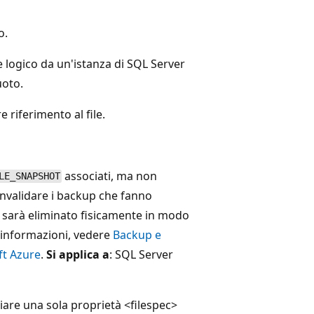
o.
e logico da un'istanza di SQL Server
uoto.
 riferimento al file.
associati, ma non
LE_SNAPSHOT
 invalidare i backup che fanno
on sarà eliminato fisicamente in modo
 informazioni, vedere
Backup e
ft Azure
.
Si applica a
: SQL Server
biare una sola proprietà <filespec>