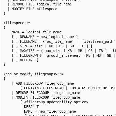
  | REMOVE FILE logical_file_name

  | MODIFY FILE <filespec>

}

<filespec>::=

(

    NAME = logical_file_name

    [ , NEWNAME = new_logical_name ]

    [ , FILENAME = {'os_file_name' | 'filestream_path'
    [ , SIZE = size [ KB | MB | GB | TB ] ]

    [ , MAXSIZE = { max_size [ KB | MB | GB | TB ] | UN
    [ , FILEGROWTH = growth_increment [ KB | MB | GB | 
    [ , OFFLINE ]

)

<add_or_modify_filegroups>::=

{

    | ADD FILEGROUP filegroup_name

        [ CONTAINS FILESTREAM | CONTAINS MEMORY_OPTIMIZ
    | REMOVE FILEGROUP filegroup_name

    | MODIFY FILEGROUP filegroup_name

        { <filegroup_updatability_option>

        | DEFAULT

        | NAME = new_filegroup_name

        | { AUTOGROW_SINGLE_FILE | AUTOGROW_ALL_FILES }