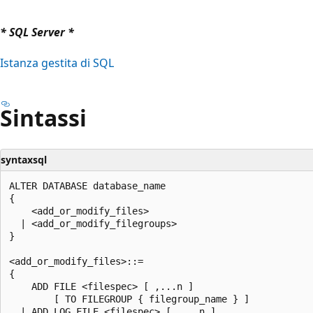
* SQL Server *
Istanza gestita di SQL
Sintassi
syntaxsql
ALTER DATABASE database_name

{

    <add_or_modify_files>

  | <add_or_modify_filegroups>

}

<add_or_modify_files>::=

{

    ADD FILE <filespec> [ ,...n ]

        [ TO FILEGROUP { filegroup_name } ]

  | ADD LOG FILE <filespec> [ ,...n ]
