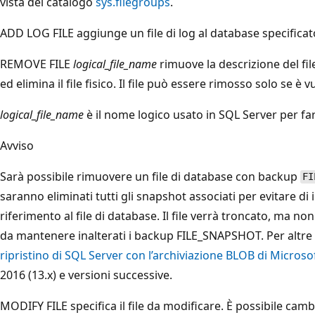
vista del catalogo
sys.filegroups
.
ADD LOG FILE aggiunge un file di log al database specificat
REMOVE FILE
logical_file_name
rimuove la descrizione del fil
ed elimina il file fisico. Il file può essere rimosso solo se è v
logical_file_name
è il nome logico usato in SQL Server per fare
Avviso
Sarà possibile rimuovere un file di database con backup
FI
saranno eliminati tutti gli snapshot associati per evitare di
riferimento al file di database. Il file verrà troncato, ma n
da mantenere inalterati i backup FILE_SNAPSHOT. Per altre
ripristino di SQL Server con l’archiviazione BLOB di Microso
2016 (13.x) e versioni successive.
MODIFY FILE specifica il file da modificare. È possibile cam