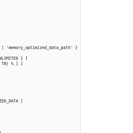
 | 'memory_optimized_data_path' } ]

LIMITED } ]

TB| % ] ]

ED_DATA ]


