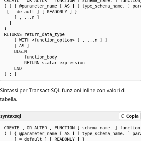
CREATE [ OR ALTER ] FUNCTION [ schema_name. ] function_
( [ { @parameter_name [ AS ] [ type_schema_name. ] para
 [ = default ] [ READONLY ] }

    [ , ...n ]

  ]

)

RETURNS return_data_type

    [ WITH <function_option> [ , ...n ] ]

    [ AS ]

    BEGIN

        function_body

        RETURN scalar_expression

    END

Sintassi per Transact-SQL funzioni inline con valori di
tabella.
syntaxsql
Copia
CREATE [ OR ALTER ] FUNCTION [ schema_name. ] function_
( [ { @parameter_name [ AS ] [ type_schema_name. ] para
    [ = default ] [ READONLY ] }
