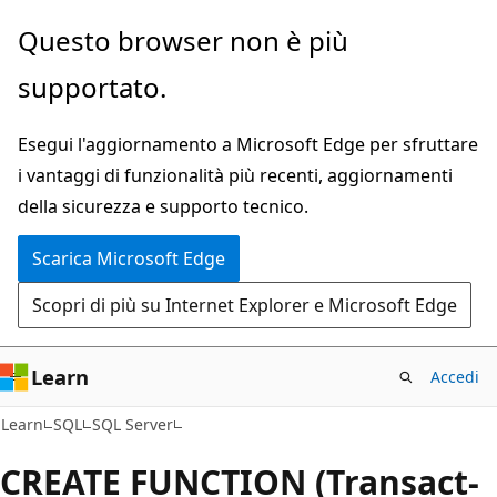
Ignora
Questo browser non è più
e
supportato.
passa
al
Esegui l'aggiornamento a Microsoft Edge per sfruttare
contenuto
i vantaggi di funzionalità più recenti, aggiornamenti
principale
della sicurezza e supporto tecnico.
Scarica Microsoft Edge
Scopri di più su Internet Explorer e Microsoft Edge
Learn
Accedi
Learn
SQL
SQL Server
CREATE FUNCTION (Transact-