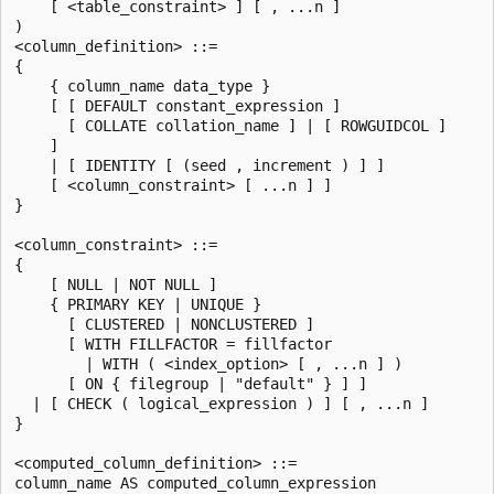
    [ <table_constraint> ] [ , ...n ]

)

<column_definition> ::=

{

    { column_name data_type }

    [ [ DEFAULT constant_expression ]

      [ COLLATE collation_name ] | [ ROWGUIDCOL ]

    ]

    | [ IDENTITY [ (seed , increment ) ] ]

    [ <column_constraint> [ ...n ] ]

}

<column_constraint> ::=

{

    [ NULL | NOT NULL ]

    { PRIMARY KEY | UNIQUE }

      [ CLUSTERED | NONCLUSTERED ]

      [ WITH FILLFACTOR = fillfactor

        | WITH ( <index_option> [ , ...n ] )

      [ ON { filegroup | "default" } ] ]

  | [ CHECK ( logical_expression ) ] [ , ...n ]

}

<computed_column_definition> ::=

column_name AS computed_column_expression
