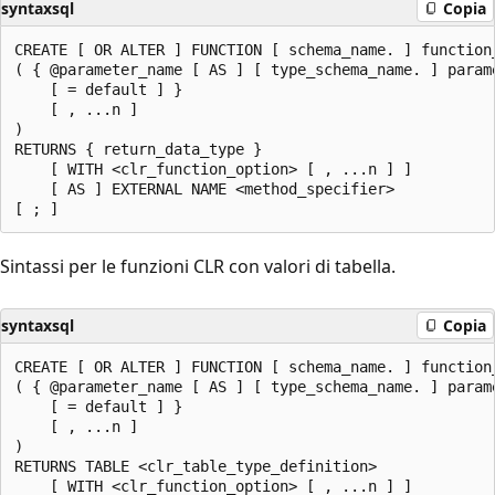
syntaxsql
Copia
CREATE [ OR ALTER ] FUNCTION [ schema_name. ] function_
( { @parameter_name [ AS ] [ type_schema_name. ] parame
    [ = default ] }

    [ , ...n ]

)

RETURNS { return_data_type }

    [ WITH <clr_function_option> [ , ...n ] ]

    [ AS ] EXTERNAL NAME <method_specifier>

Sintassi per le funzioni CLR con valori di tabella.
syntaxsql
Copia
CREATE [ OR ALTER ] FUNCTION [ schema_name. ] function_
( { @parameter_name [ AS ] [ type_schema_name. ] parame
    [ = default ] }

    [ , ...n ]

)

RETURNS TABLE <clr_table_type_definition>

    [ WITH <clr_function_option> [ , ...n ] ]
