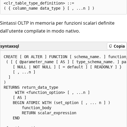
<clr_table_type_definition> ::=

Sintassi OLTP in memoria per funzioni scalari definite
dall'utente compilate in modo nativo.
syntaxsql
Copia
CREATE [ OR ALTER ] FUNCTION [ schema_name. ] function_
 ( [ { @parameter_name [ AS ] [ type_schema_name. ] par
    [ NULL | NOT NULL ] [ = default ] [ READONLY ] }

    [ , ...n ]

  ]

)

RETURNS return_data_type

     WITH <function_option> [ , ...n ]

    [ AS ]

    BEGIN ATOMIC WITH (set_option [ , ... n ] )

        function_body

        RETURN scalar_expression

    END
