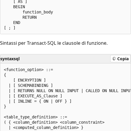
    [ AS ]

    BEGIN

        function_body

        RETURN

    END

Sintassi per Transact-SQL le clausole di funzione.
syntaxsql
Copia
<function_option> ::=

{

    [ ENCRYPTION ]

  | [ SCHEMABINDING ]

  | [ RETURNS NULL ON NULL INPUT | CALLED ON NULL INPUT
  | [ EXECUTE_AS_Clause ]

  | [ INLINE = { ON | OFF } ]

}

<table_type_definition> ::=

( { <column_definition> <column_constraint>

  | <computed_column_definition> }
