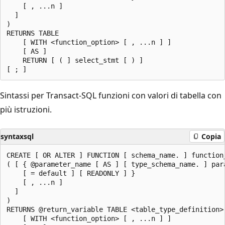
    [ , ...n ]

  ]

)

RETURNS TABLE

    [ WITH <function_option> [ , ...n ] ]

    [ AS ]

    RETURN [ ( ] select_stmt [ ) ]

Sintassi per Transact-SQL funzioni con valori di tabella con
più istruzioni.
syntaxsql
Copia
CREATE [ OR ALTER ] FUNCTION [ schema_name. ] function_
( [ { @parameter_name [ AS ] [ type_schema_name. ] para
    [ = default ] [ READONLY ] }

    [ , ...n ]

  ]

)

RETURNS @return_variable TABLE <table_type_definition>

    [ WITH <function_option> [ , ...n ] ]
