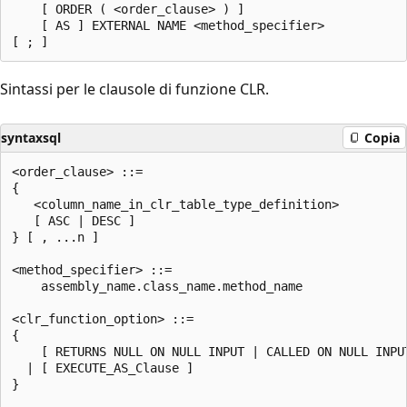
    [ ORDER ( <order_clause> ) ]

    [ AS ] EXTERNAL NAME <method_specifier>

Sintassi per le clausole di funzione CLR.
syntaxsql
Copia
<order_clause> ::=

{

   <column_name_in_clr_table_type_definition>

   [ ASC | DESC ]

} [ , ...n ]

<method_specifier> ::=

    assembly_name.class_name.method_name

<clr_function_option> ::=

{

    [ RETURNS NULL ON NULL INPUT | CALLED ON NULL INPUT
  | [ EXECUTE_AS_Clause ]

}
