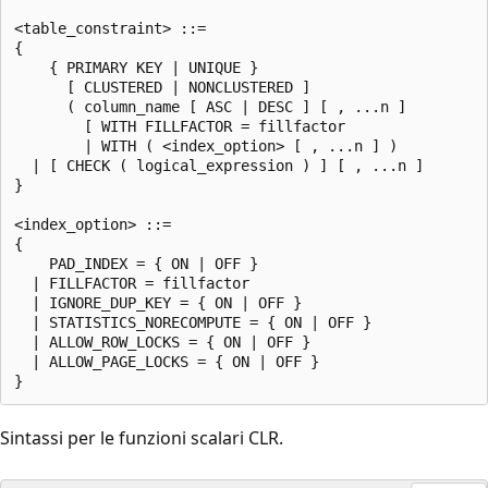
<table_constraint> ::=

{

    { PRIMARY KEY | UNIQUE }

      [ CLUSTERED | NONCLUSTERED ]

      ( column_name [ ASC | DESC ] [ , ...n ]

        [ WITH FILLFACTOR = fillfactor

        | WITH ( <index_option> [ , ...n ] )

  | [ CHECK ( logical_expression ) ] [ , ...n ]

}

<index_option> ::=

{

    PAD_INDEX = { ON | OFF }

  | FILLFACTOR = fillfactor

  | IGNORE_DUP_KEY = { ON | OFF }

  | STATISTICS_NORECOMPUTE = { ON | OFF }

  | ALLOW_ROW_LOCKS = { ON | OFF }

  | ALLOW_PAGE_LOCKS = { ON | OFF }

Sintassi per le funzioni scalari CLR.