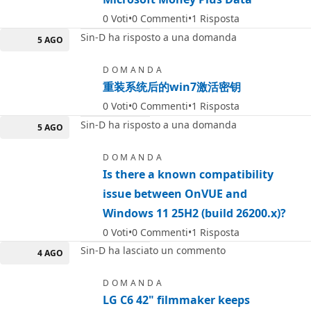
0
Voti
0
Commenti
1
Risposta
Sin-D ha risposto a una domanda
5 AGO
DOMANDA
重装系统后的win7激活密钥
0
Voti
0
Commenti
1
Risposta
Sin-D ha risposto a una domanda
5 AGO
DOMANDA
Is there a known compatibility
issue between OnVUE and
Windows 11 25H2 (build 26200.x)?
0
Voti
0
Commenti
1
Risposta
Sin-D ha lasciato un commento
4 AGO
DOMANDA
LG C6 42" filmmaker keeps