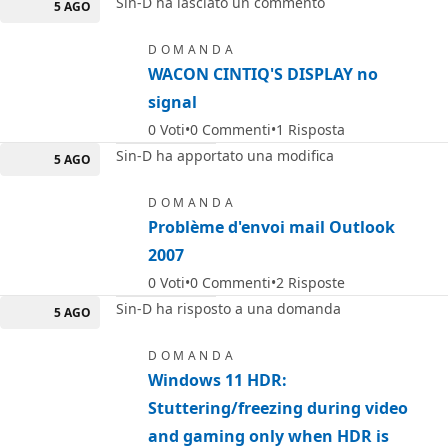
Sin-D ha lasciato un commento
5 AGO
DOMANDA
WACON CINTIQ'S DISPLAY no
signal
0
Voti
0
Commenti
1
Risposta
Sin-D ha apportato una modifica
5 AGO
DOMANDA
Problème d'envoi mail Outlook
2007
0
Voti
0
Commenti
2
Risposte
Sin-D ha risposto a una domanda
5 AGO
DOMANDA
Windows 11 HDR:
Stuttering/freezing during video
and gaming only when HDR is