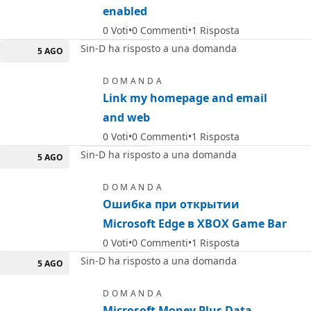
enabled
0
Voti
0
Commenti
1
Risposta
Sin-D ha risposto a una domanda
5 AGO
DOMANDA
Link my homepage and email
and web
0
Voti
0
Commenti
1
Risposta
Sin-D ha risposto a una domanda
5 AGO
DOMANDA
Ошибка при открытии
Microsoft Edge в XBOX Game Bar
0
Voti
0
Commenti
1
Risposta
Sin-D ha risposto a una domanda
5 AGO
DOMANDA
Microsoft Money Plus Data