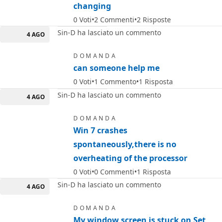
changing
0
Voti
2
Commenti
2
Risposte
Sin-D ha lasciato un commento
4 AGO
DOMANDA
can someone help me
0
Voti
1
Commento
1
Risposta
Sin-D ha lasciato un commento
4 AGO
DOMANDA
Win 7 crashes
spontaneously,there is no
overheating of the processor
0
Voti
0
Commenti
1
Risposta
Sin-D ha lasciato un commento
4 AGO
DOMANDA
My window screen is stuck on Set