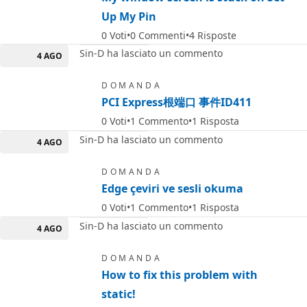
Up My Pin
0
Voti
0
Commenti
4
Risposte
Sin-D ha lasciato un commento
4 AGO
DOMANDA
PCI Express根端口 事件ID411
0
Voti
1
Commento
1
Risposta
Sin-D ha lasciato un commento
4 AGO
DOMANDA
Edge çeviri ve sesli okuma
0
Voti
1
Commento
1
Risposta
Sin-D ha lasciato un commento
4 AGO
DOMANDA
How to fix this problem with
static!