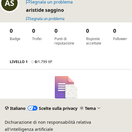
Segnala un problema
aristide saggino
Segnala un problema
0
0
0
0
0
Badge
Trofei
Punti di
Risposte
Follower
reputazione
accettate
LIVELLO 1
0
/
1.799 XP
Italiano
Scelte sulla privacy
Tema
Dichiarazione di non responsabilità relativa
all'intelligenza artificiale