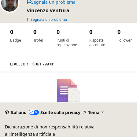
Segnala un problema
vincenzo ventura
Segnala un problema
0
0
0
0
0
Badge
Trofei
Punti di
Risposte
Follower
reputazione
accettate
LIVELLO 1
0
/
1.799 XP
Italiano
Scelte sulla privacy
Tema
Dichiarazione di non responsabilità relativa
all'intelligenza artificiale