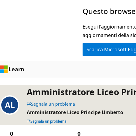
Ignora
Questo browser
e
passa
Esegui l'aggiornamento 
al
aggiornamenti della si
contenuto
Scarica Microsoft Ed
principale
Learn
Amministratore Liceo Pr
Segnala un problema
Amministratore Liceo Principe Umberto
Segnala un problema
0
0