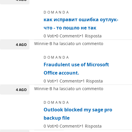
DOMANDA
как исправит ошибка оутлук-
что - то пошло не так
0
Voti
0
Commenti
1
Risposta
Winnie-B ha lasciato un commento
4 AGO
DOMANDA
Fraudulent use of Microsoft
Office account.
0
Voti
1
Commento
1
Risposta
Winnie-B ha lasciato un commento
4 AGO
DOMANDA
Outlook blocked my sage pro
backup file
0
Voti
0
Commenti
1
Risposta