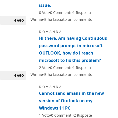
issue.
0
Voti
0
Commenti
1
Risposta
Winnie-B ha lasciato un commento
4 AGO
DOMANDA
Hi there, Am having Continuous
password prompt in microsoft
OUTLOOK, how do i reach
microsoft to fix this problem?
2
Voti
0
Commenti
1
Risposta
Winnie-B ha lasciato un commento
4 AGO
DOMANDA
Cannot send emails in the new
version of Outlook on my
Windows 11 PC
1
Voto
0
Commenti
2
Risposte