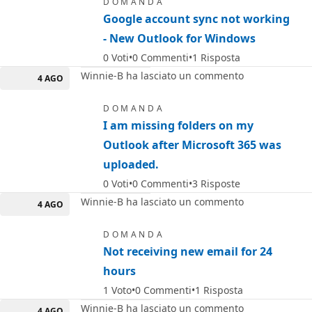
DOMANDA
Google account sync not working
- New Outlook for Windows
0
Voti
0
Commenti
1
Risposta
Winnie-B ha lasciato un commento
4 AGO
DOMANDA
I am missing folders on my
Outlook after Microsoft 365 was
uploaded.
0
Voti
0
Commenti
3
Risposte
Winnie-B ha lasciato un commento
4 AGO
DOMANDA
Not receiving new email for 24
hours
1
Voto
0
Commenti
1
Risposta
Winnie-B ha lasciato un commento
4 AGO