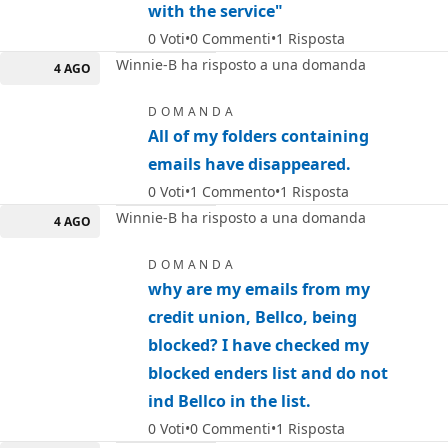
with the service"
0
Voti
0
Commenti
1
Risposta
Winnie-B ha risposto a una domanda
4 AGO
DOMANDA
All of my folders containing
emails have disappeared.
0
Voti
1
Commento
1
Risposta
Winnie-B ha risposto a una domanda
4 AGO
DOMANDA
why are my emails from my
credit union, Bellco, being
blocked? I have checked my
blocked enders list and do not
ind Bellco in the list.
0
Voti
0
Commenti
1
Risposta