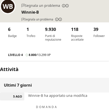
Segnala un problema
Winnie-B
Segnala un problema
6
1
9.930
118
39
Badge
Trofeo
Punti di
Risposte
Follower
reputazione
accettate
LIVELLO 4
8.800
/
13.299 XP
Attività
Ultimi 7 giorni
Winnie-B ha apportato una modifica
5 AGO
DOMANDA