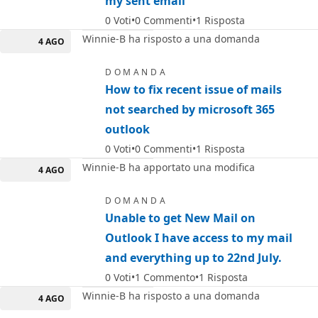
my sent email
0
Voti
0
Commenti
1
Risposta
Winnie-B ha risposto a una domanda
4 AGO
DOMANDA
How to fix recent issue of mails
not searched by microsoft 365
outlook
0
Voti
0
Commenti
1
Risposta
Winnie-B ha apportato una modifica
4 AGO
DOMANDA
Unable to get New Mail on
Outlook I have access to my mail
and everything up to 22nd July.
0
Voti
1
Commento
1
Risposta
Winnie-B ha risposto a una domanda
4 AGO