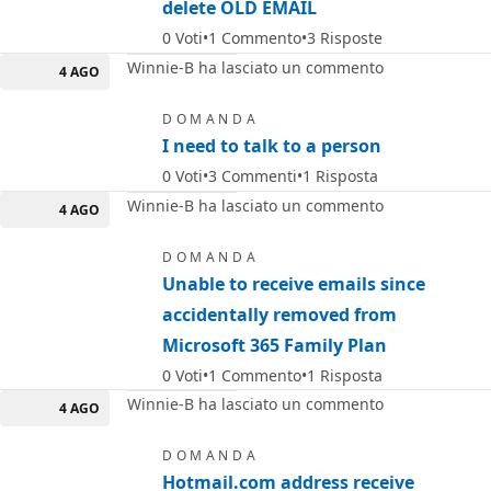
delete OLD EMAIL
0
Voti
1
Commento
3
Risposte
Winnie-B ha lasciato un commento
4 AGO
DOMANDA
I need to talk to a person
0
Voti
3
Commenti
1
Risposta
Winnie-B ha lasciato un commento
4 AGO
DOMANDA
Unable to receive emails since
accidentally removed from
Microsoft 365 Family Plan
0
Voti
1
Commento
1
Risposta
Winnie-B ha lasciato un commento
4 AGO
DOMANDA
Hotmail.com address receive