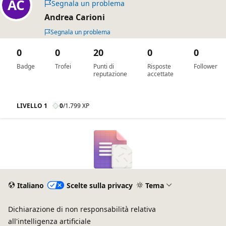
Segnala un problema
Andrea Carioni
Segnala un problema
0
0
20
0
0
Badge
Trofei
Punti di
Risposte
Follower
reputazione
accettate
LIVELLO 1
0
/
1.799 XP
Italiano
Scelte sulla privacy
Tema
Dichiarazione di non responsabilità relativa
all'intelligenza artificiale