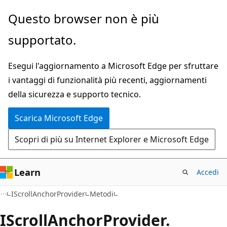
Ignora
Passare
Questo browser non è più
e
allo
supportato.
passa
spostamento
al
nella
Esegui l'aggiornamento a Microsoft Edge per sfruttare
contenuto
pagina
i vantaggi di funzionalità più recenti, aggiornamenti
principale
della sicurezza e supporto tecnico.
Scarica Microsoft Edge
Scopri di più su Internet Explorer e Microsoft Edge
Learn
Accedi
C#
IScrollAnchorProvider
Metodi
IScroll
Anchor
Provider.