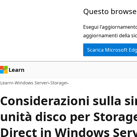
Ignora
Questo browser
e
passa
Esegui l'aggiornamento 
al
aggiornamenti della si
contenuto
Scarica Microsoft Ed
principale
Learn
Learn
Windows Server
Storage
Considerazioni sulla s
unità disco per Storag
Direct in Windows Ser