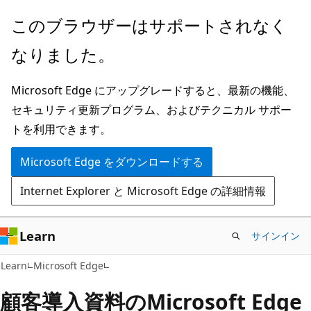
メ
このブラウザーはサポートされなく
イ
なりました。
ン
コ
Microsoft Edge にアップグレードすると、最新の機能、
ン
セキュリティ更新プログラム、およびテクニカル サポー
テ
トを利用できます。
ン
ツ
Microsoft Edge をダウンロードする
に
Internet Explorer と Microsoft Edge の詳細情報
ス
キ
ッ
Learn
サインイン
プ
Learn
Microsoft Edge
顧客導入資料のMicrosoft Edge