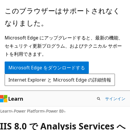
メ
このブラウザーはサポートされなく
イ
なりました。
ン
コ
Microsoft Edge にアップグレードすると、最新の機能、
ン
セキュリティ更新プログラム、およびテクニカル サポー
テ
トを利用できます。
ン
ツ
Microsoft Edge をダウンロードする
に
Internet Explorer と Microsoft Edge の詳細情報
ス
キ
ッ
Learn
サインイン
プ
Learn
Power Platform
Power BI
IIS 8.0 で Analysis Services へ