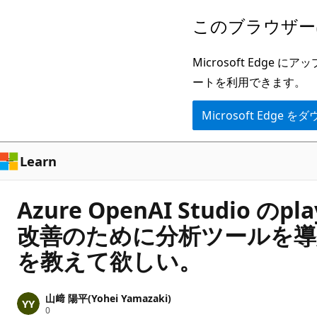
メ
このブラウザー
イ
ン
Microsoft Ed
コ
ートを利用できます。
ン
Microsoft Edge
テ
ン
ツ
Learn
に
ス
Azure OpenAI Studi
キ
改善のために分析ツールを導入
ッ
を教えて欲しい。
プ
山﨑 陽平(Yohei Yamazaki)
評
0