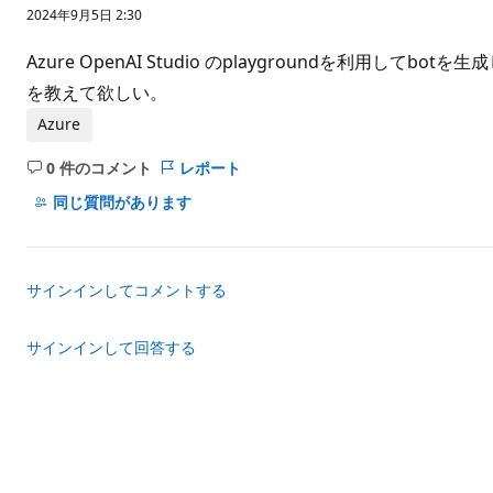
価
2024年9月5日 2:30
の
ポ
イ
Azure OpenAI Studio のplaygroundを利
ン
ト
を教えて欲しい。
Azure
0 件のコメント
レポート
コ
メ
同じ質問があります
ン
ト
は
サインインしてコメントする
あ
り
ま
サインインして回答する
せ
ん