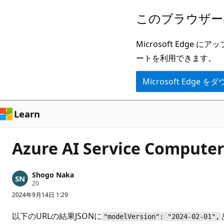
メ
このブラウザー
イ
ン
Microsoft Ed
コ
ートを利用できます。
ン
Microsoft Edge
テ
ン
ツ
Learn
に
ス
Azure AI Service Com
キ
ッ
Shogo Naka
プ
評
20
価
2024年9月14日 1:29
の
ポ
イ
以下のURLの結果JSONに
"modelVersion": "2024-02-01",
ン