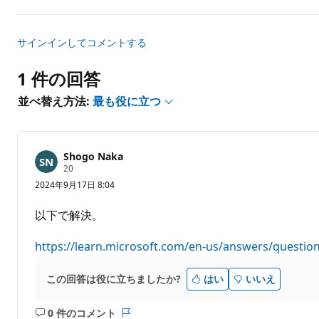
ー
ト
サインインしてコメントする
1 件の回答
並べ替え方法:
最も役に立つ
Shogo Naka
評
20
価
2024年9月17日 8:04
の
ポ
イ
以下で解決。
ン
ト
https://learn.microsoft.com/en-us/answers/questio
この回答は役に立ちましたか?
はい
いいえ
0 件のコメント