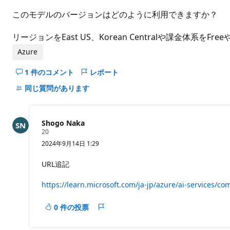
ト
このモデルのバージョンはどのように利用できますか？
リージョンをEast US、Korean Centralや課金体系をF
Azure
1 件のコメント
レポート
こ
の
同じ質問があります
question
の
コ
Shogo Naka
メ
評
20
価
ン
2024年9月14日 1:29
の
ト
ポ
イ
を
URL追記
ン
非
ト
https://learn.microsoft.com/ja-jp/azure/ai-services/co
表
示
に
0 件の投票
レ
す
ポ
る