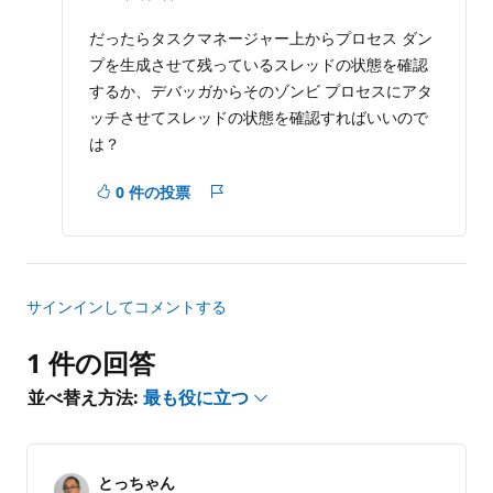
の
ポ
イ
だったらタスクマネージャー上からプロセス ダン
ン
プを生成させて残っているスレッドの状態を確認
ト
するか、デバッガからそのゾンビ プロセスにアタ
ッチさせてスレッドの状態を確認すればいいので
は？
0 件の投票
レ
ポ
ー
ト
サインインしてコメントする
1 件の回答
並べ替え方法:
最も役に立つ
とっちゃん