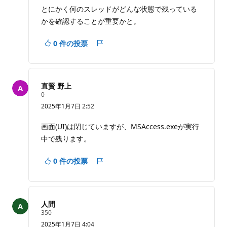
とにかく何のスレッドがどんな状態で残っている
かを確認することが重要かと。
0 件の投票
レ
ポ
ー
ト
直賢 野上
評
0
価
2025年1月7日 2:52
の
ポ
イ
画面(UI)は閉じていますが、MSAccess.exeが実行
ン
中で残ります。
ト
0 件の投票
レ
ポ
ー
ト
人間
評
350
価
2025年1月7日 4:04