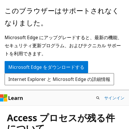
メ
このブラウザーはサポートされなく
イ
なりました。
ン
コ
Microsoft Edge にアップグレードすると、最新の機能、
ン
セキュリティ更新プログラム、およびテクニカル サポー
テ
トを利用できます。
ン
ツ
Microsoft Edge をダウンロードする
に
Internet Explorer と Microsoft Edge の詳細情報
ス
キ
ッ
Learn
サインイン
プ
Access プロセスが残る件
について