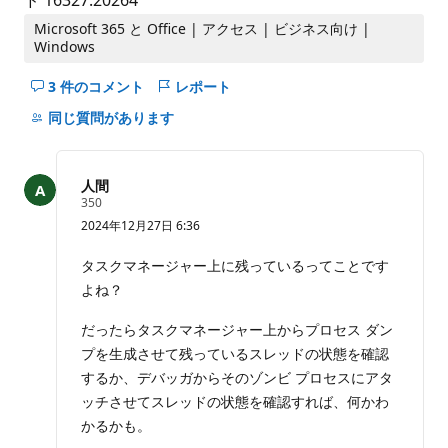
ド 16327.20264
Microsoft 365 と Office | アクセス | ビジネス向け |
Windows
3 件のコメント
レポート
こ
の
同じ質問があります
question
の
コ
人間
メ
評
350
価
ン
2024年12月27日 6:36
の
ト
ポ
イ
を
タスクマネージャー上に残っているってことです
ン
非
よね？
ト
表
示
だったらタスクマネージャー上からプロセス ダン
に
プを生成させて残っているスレッドの状態を確認
す
するか、デバッガからそのゾンビ プロセスにアタ
る
ッチさせてスレッドの状態を確認すれば、何かわ
かるかも。