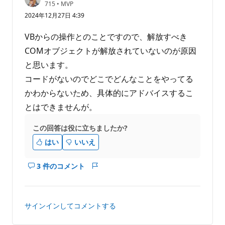
評
715
•
MVP
価
2024年12月27日 4:39
の
ポ
イ
VBからの操作とのことですので、解放すべき
ン
ト
COMオブジェクトが解放されていないのが原因
と思います。
コードがないのでどこでどんなことをやってる
かわからないため、具体的にアドバイスするこ
とはできませんが。
この回答は役に立ちましたか?
はい
いいえ
3 件のコメント
こ
レ
の
ポ
回
ー
答
ト
サインインしてコメントする
の
コ