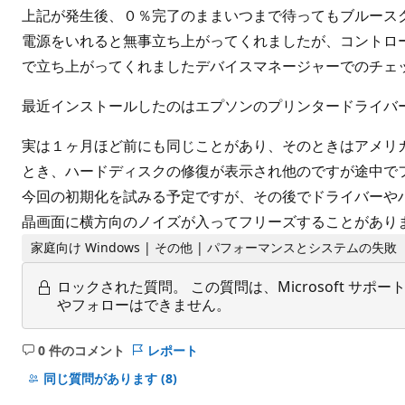
上記が発生後、０％完了のままいつまで待ってもブルース
電源をいれると無事立ち上がってくれましたが、コントロ
で立ち上がってくれましたデバイスマネージャーでのチェ
最近インストールしたのはエプソンのプリンタードライバ
実は１ヶ月ほど前にも同じことがあり、そのときはアメリ
とき、ハードディスクの修復が表示され他のですが途中で
今回の初期化を試みる予定ですが、その後でドライバーや
晶画面に横方向のノイズが入ってフリーズすることがあり
家庭向け Windows | その他 | パフォーマンスとシステムの失敗
ロックされた質問。
この質問は、Microsoft 
やフォローはできません。
0 件のコメント
レポート
コ
メ
同じ質問があります
(8)
ン