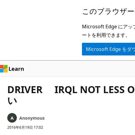
メ
このブラウザー
イ
ン
Microsoft Ed
コ
ートを利用できます。
ン
Microsoft Edge
テ
ン
ツ
Learn
に
ス
DRIVER IRQL NOT LE
キ
い
ッ
プ
Anonymous
2016年6月19日 17:02