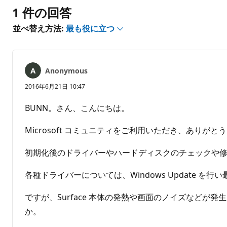
ト
1 件の回答
は
あ
並べ替え方法:
最も役に立つ
り
ま
せ
ん
Anonymous
2016年6月21日 10:47
BUNN。さん、こんにちは。
Microsoft コミュニティをご利用いただき、ありがと
初期化後のドライバーやハードディスクのチェックや
各種ドライバーについては、Windows Update を
ですが、Surface 本体の発熱や画面のノイズなどが
か。