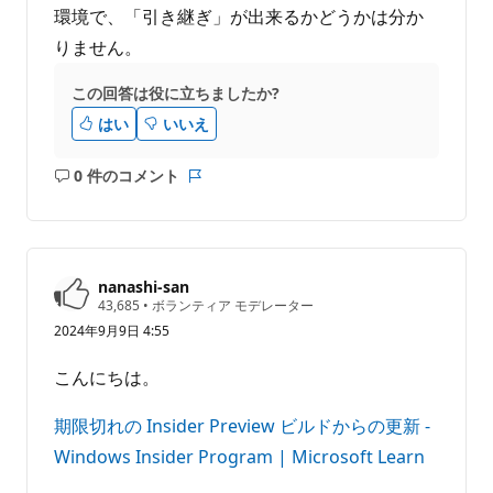
環境で、「引き継ぎ」が出来るかどうかは分か
りません。
この回答は役に立ちましたか?
はい
いいえ
0 件のコメント
コ
レ
メ
ポ
ン
ー
ト
ト
は
nanashi-san
あ
評
43,685
•
ボランティア モデレーター
価
り
2024年9月9日 4:55
の
ま
ポ
せ
イ
こんにちは。
ン
ん
ト
期限切れの Insider Preview ビルドからの更新 -
Windows Insider Program | Microsoft Learn