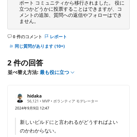
ポート コミュニティから移行されました。 役に
立つかどうかに投票することはできますが、コ
メントの追加、質問への返信やフォローはでき
ません。
0 件のコメント
レポート
コ
メ
同じ質問があります
(10+)
ン
ト
2 件の回答
は
あ
並べ替え方法:
最も役に立つ
り
ま
せ
hidaka
ん
評
56,121
•
MVP
•
ボランティア モデレーター
価
2024年9月9日 12:47
の
ポ
イ
新しいビルドにと言われるがどうすればよい
ン
ト
のかわからない。