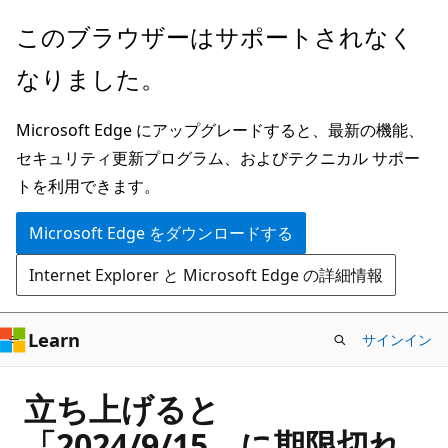
メ
このブラウザーはサポートされなく
イ
なりました。
ン
コ
Microsoft Edge にアップグレードすると、最新の機能、
ン
セキュリティ更新プログラム、およびテクニカル サポー
テ
トを利用できます。
ン
ツ
Microsoft Edge をダウンロードする
に
Internet Explorer と Microsoft Edge の詳細情報
ス
キ
ッ
Learn
サインイン
プ
立ち上げると
「2024/9/15 に期限切れ