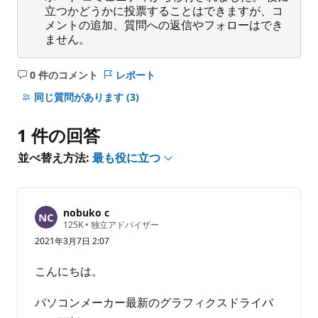
立つかどうかに投票することはできますが、コ
メントの追加、質問への返信やフォローはでき
ません。
0 件のコメント
レポート
コ
メ
同じ質問があります
(3)
ン
ト
1 件の回答
は
あ
並べ替え方法:
最も役に立つ
り
ま
せ
nobuko c
ん
評
125K
•
独立アドバイザー
価
2021年3月7日 2:07
の
ポ
イ
こんにちは。
ン
ト
パソコンメーカー最新のグラフィクスドライバ