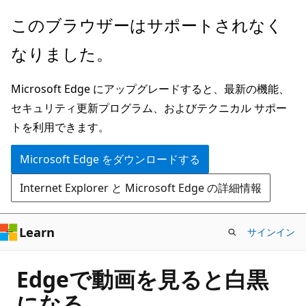
メ
このブラウザーはサポートされなく
イ
なりました。
ン
コ
Microsoft Edge にアップグレードすると、最新の機能、
ン
セキュリティ更新プログラム、およびテクニカル サポー
テ
トを利用できます。
ン
ツ
Microsoft Edge をダウンロードする
に
Internet Explorer と Microsoft Edge の詳細情報
ス
キ
ッ
Learn
サインイン
プ
Edgeで動画を見ると白黒
になる。