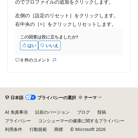
のでプロファイルの追加をクリックします。
左側の［設定のリセット］をクリックします。
右中央の［>］をクリックしリセットします。
この回答は役に立ちましたか?
はい
いいえ
0 件のコメント
コ
レ
メ
ポ
ン
ー
ト
ト
は
あ
日本語
プライバシーの選択
テーマ
り
ま
AI 免責事項
以前のバージョン
ブログ
投稿
せ
プライバシー
コンシューマーの健康に関するプライバシー
ん
利用条件
行動規範
商標
© Microsoft 2026