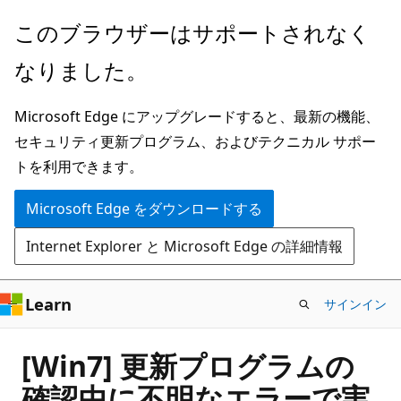
メ
このブラウザーはサポートされなく
イ
なりました。
ン
コ
Microsoft Edge にアップグレードすると、最新の機能、
ン
セキュリティ更新プログラム、およびテクニカル サポー
テ
トを利用できます。
ン
ツ
Microsoft Edge をダウンロードする
に
Internet Explorer と Microsoft Edge の詳細情報
ス
キ
ッ
Learn
サインイン
プ
[Win7] 更新プログラムの
確認中に不明なエラーで実