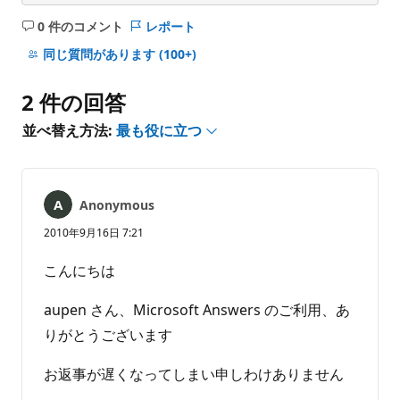
0 件のコメント
レポート
コ
メ
同じ質問があります
(100+)
ン
ト
2 件の回答
は
あ
並べ替え方法:
最も役に立つ
り
ま
せ
ん
Anonymous
2010年9月16日 7:21
こんにちは
aupen さん、Microsoft Answers のご利用、あ
りがとうございます
お返事が遅くなってしまい申しわけありません