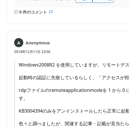
0 件のコメント
コ
レ
メ
ポ
ン
ー
ト
ト
は
Anonymous
あ
り
2014年12月11日 23:56
ま
せ
Windows2008R2 を使用していますが、リモート
ん
起動時の認証に失敗しているらしく、「アクセスが
rdpファイルのremoteapplicationmod
す。
KB3004394のみをアンインストールしたら正常に
色々と調べましたが、関連する記事・記載が見当た