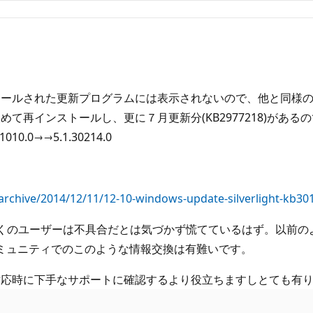
更新は、インストールされた更新プログラムには表示されないので、他
インストールし、更に７月更新分(KB2977218)があるので,
.0→→5.1.30214.0
chive/2014/12/11/12-10-windows-update-silverlight-kb3011
くのユーザーは不具合だとは気づかず慌てているはず。以前の
ミュニティでのこのような情報交換は有難いです。
対応時に下手なサポートに確認するより役立ちますしとても有