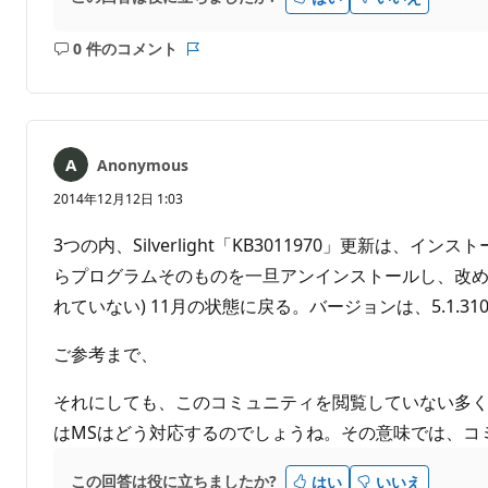
0 件のコメント
コ
レ
メ
ポ
ン
ー
ト
ト
は
Anonymous
あ
り
2014年12月12日 1:03
ま
せ
3つの内、Silverlight「KB3011970」更
ん
らプログラムそのものを一旦アンインストールし、改めて再イ
れていない) 11月の状態に戻る。バージョンは、5.1.31010.
ご参考まで、
それにしても、このコミュニティを閲覧していない多く
はMSはどう対応するのでしょうね。その意味では、コ
この回答は役に立ちましたか?
はい
いいえ