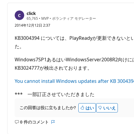
click
評
65,765
•
MVP
•
ボランティア モデレーター
価
2014年12月12日 2:37
の
ポ
イ
KB3004394 については、PlayReadyが更新で
ン
ト
た。
Windows7SP1あるはいWindowsServer2008
KB3024777が検出されております。
You cannot install Windows updates after KB 300439
*** 一部訂正させていただきました
この回答は役に立ちましたか?
はい
いいえ
0 件のコメント
コ
レ
メ
ポ