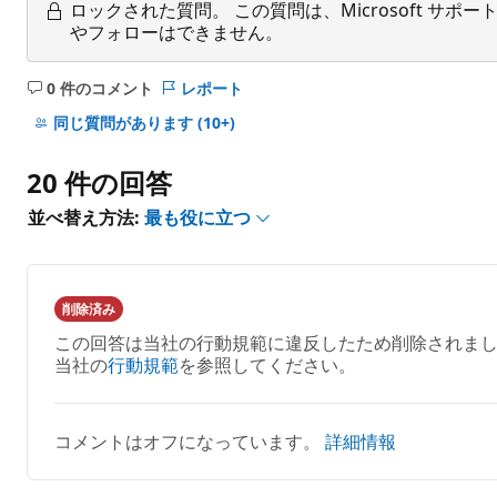
ロックされた質問。
この質問は、Microsoft 
やフォローはできません。
0 件のコメント
レポート
コ
メ
同じ質問があります
(10+)
ン
ト
20 件の回答
は
あ
並べ替え方法:
最も役に立つ
り
ま
せ
ん
削除済み
この回答は当社の行動規範に違反したため削除されまし
当社の
行動規範
を参照してください。
コメントはオフになっています。
詳細情報