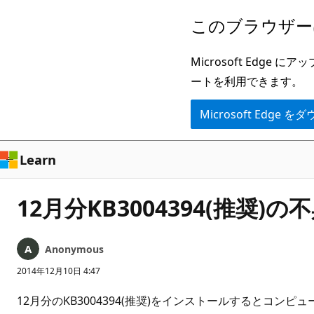
メ
このブラウザー
イ
ン
Microsoft Ed
コ
ートを利用できます。
ン
Microsoft Edge
テ
ン
ツ
Learn
に
ス
12月分KB3004394(推奨)の
キ
ッ
Anonymous
プ
2014年12月10日 4:47
12月分のKB3004394(推奨)をインストールすると