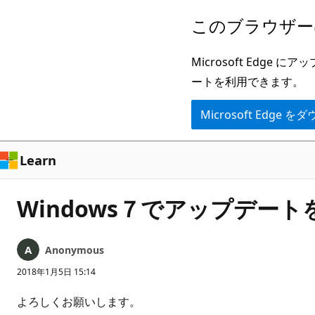
メ
このブラウザー
イ
ン
Microsoft Ed
コ
ートを利用できます。
ン
Microsoft Edge
テ
ン
ツ
Learn
に
ス
Windows７でアップデー
キ
ッ
Anonymous
プ
2018年1月5日 15:14
よろしくお願いします。