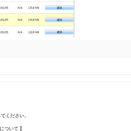
みてください。
ルについて 】