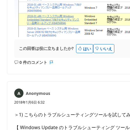
この回答は役に立ちましたか?
はい
いいえ
0 件のコメント
コ
レ
メ
ポ
ン
ー
ト
ト
は
Anonymous
あ
り
2018年1月6日 6:32
ま
せ
＞1) こちらのトラブルシューティングツールを試して
ん
【 Windows Update のトラブルシューティング ツー