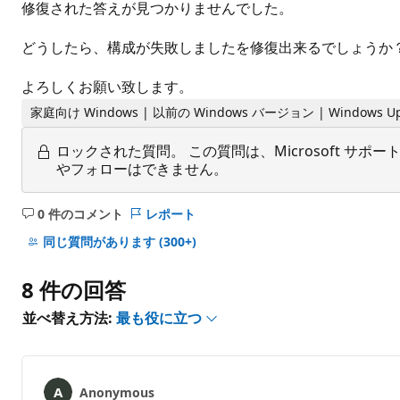
修復された答えが見つかりませんでした。
どうしたら、構成が失敗しましたを修復出来るでしょうか
よろしくお願い致します。
家庭向け Windows | 以前の Windows バージョン | Windows Up
ロックされた質問。
この質問は、Microsoft 
やフォローはできません。
0 件のコメント
レポート
コ
メ
同じ質問があります
(300+)
ン
ト
8 件の回答
は
あ
並べ替え方法:
最も役に立つ
り
ま
せ
ん
Anonymous