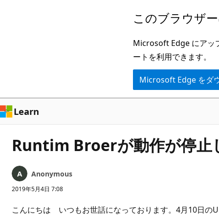
メ
このブラウザー
イ
ン
Microsoft Ed
コ
ートを利用できます。
ン
Microsoft Edge
テ
ン
ツ
Learn
に
ス
Runtim Broerが動作
キ
ッ
Anonymous
プ
2019年5月4日 7:08
こんにちは いつもお世話になっております。4月10日のUp