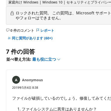
家庭向け Windows | Windows 10 | セキュリティとプライバシ
ロックされた質問。
この質問は、Microsoft 
やフォローはできません。
0 件のコメント
レポート
コ
メ
同じ質問があります
(60+)
ン
ト
7 件の回答
は
あ
並べ替え方法:
最も役に立つ
り
ま
せ
ん
Anonymous
2019年5月4日 8:38
ファイルが破損しているのでしょう。修復してみてく
ファイルシステムに異常はありませんか？