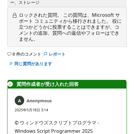
ー、ストレージ
ロックされた質問。
この質問は、Microsoft サ
ポート コミュニティから移行されました。 役に
立つかどうかに投票することはできますが、コ
メントの追加、質問への返信やフォローはでき
ません。
0 件のコメント
レポート
コ
メ
同じ質問があります
ン
ト
は
質問作成者が受け入れた回答
あ
り
Anonymous
ま
せ
2025年5月18日 3:14
ん
© ウィンドウズスクリプトプログラマ -
Windows Script Programmer 2025