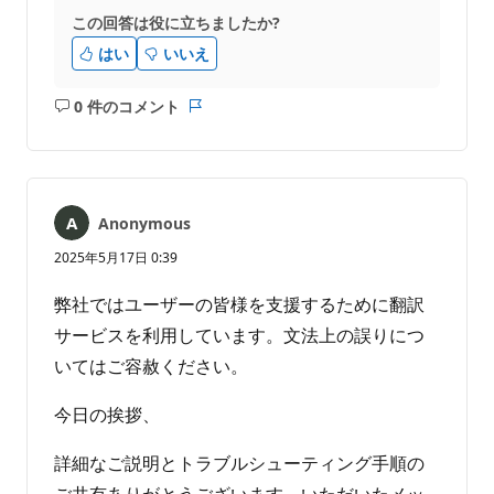
この回答は役に立ちましたか?
はい
いいえ
0 件のコメント
コ
レ
メ
ポ
ン
ー
ト
ト
は
Anonymous
あ
り
2025年5月17日 0:39
ま
せ
弊社ではユーザーの皆様を支援するために翻訳
ん
サービスを利用しています。文法上の誤りにつ
いてはご容赦ください。
今日の挨拶、
詳細なご説明とトラブルシューティング手順の
ご共有ありがとうございます。いただいたメッ