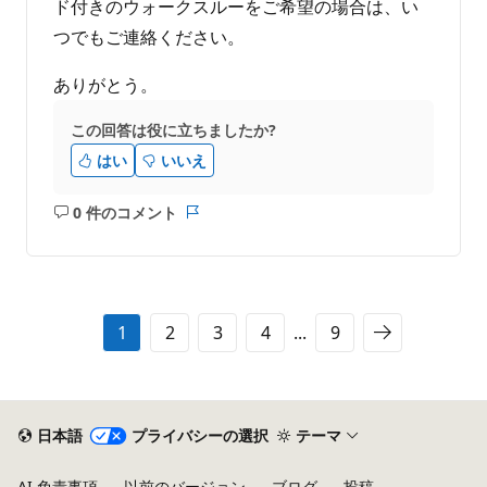
ド付きのウォークスルーをご希望の場合は、い
つでもご連絡ください。
ありがとう。
この回答は役に立ちましたか?
はい
いいえ
0 件のコメント
コ
レ
メ
ポ
ン
ー
ト
ト
は
1
2
3
4
...
9
あ
り
ま
せ
ん
日本語
プライバシーの選択
テーマ
AI 免責事項
以前のバージョン
ブログ
投稿