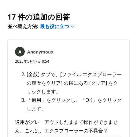
ン
ー
ト
ト
は
17 件の追加の回答
あ
並べ替え方法:
最も役に立つ
り
ま
せ
ん
Anonymous
2025年5月17日 0:54
[全般] タブで、[ファイル エクスプローラー
の履歴をクリア] の横にある [クリア] をク
リックします。
「適用」をクリックし、「OK」をクリック
します。
適用がグレーアウトしたままで操作ができませ
ん。これは、エクスプローラーの不具合？