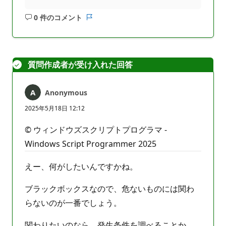
0 件のコメント
コ
レ
メ
ポ
ン
ー
ト
ト
質問作成者が受け入れた回答
は
あ
り
Anonymous
ま
せ
2025年5月18日 12:12
ん
© ウィンドウズスクリプトプログラマ -
Windows Script Programmer 2025
えー、何がしたいんですかね。
ブラックボックスなので、危ないものには関わ
らないのが一番でしょう。
関わりたいのなら、発生条件を調べることか