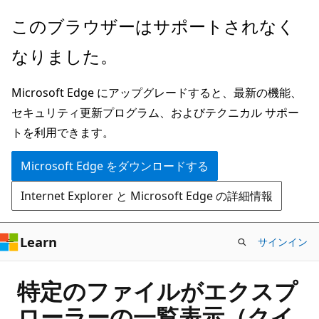
メ
このブラウザーはサポートされなく
イ
なりました。
ン
コ
Microsoft Edge にアップグレードすると、最新の機能、
ン
セキュリティ更新プログラム、およびテクニカル サポー
テ
トを利用できます。
ン
ツ
Microsoft Edge をダウンロードする
に
Internet Explorer と Microsoft Edge の詳細情報
ス
キ
ッ
Learn
サインイン
プ
特定のファイルがエクスプ
ローラーの一覧表示（クイ