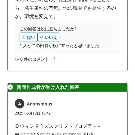
ら。発生条件の有無。他の環境でも発生するの
か。環境を変えて。
この回答は役に立ちましたか?
はい
いいえ
1 人がこの回答が役に立ったと思いました。
0 件のコメント
コ
レ
メ
ポ
ン
ー
ト
ト
質問作成者が受け入れた回答
は
あ
り
Anonymous
ま
せ
2025年5月18日 10:42
ん
© ウィンドウズスクリプトプログラマ -
Windows Script Programmer 2025