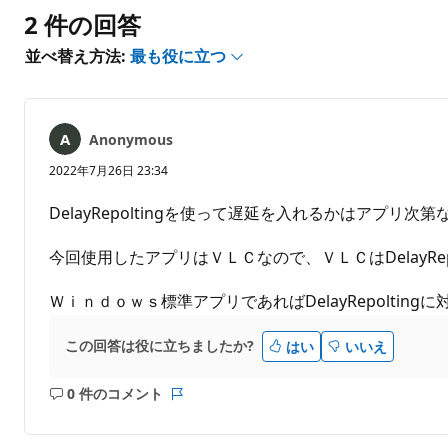
ト
2 件の回答
は
あ
並べ替え方法:
最も役に立つ
り
ま
せ
ん
Anonymous
2022年7月26日 23:34
DelayRepoltingを使って遅延を入れるかはアプリ次
今回使用したアプリはＶＬＣなので、ＶＬＣはDelayRe
Ｗｉｎｄｏｗｓ標準アプリであればDelayRepoltin
この回答は役に立ちましたか?
はい
いいえ
0 件のコメント
コ
レ
メ
ポ
ン
ー