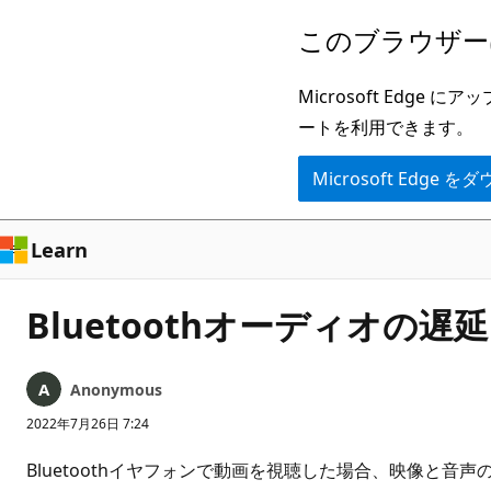
メ
このブラウザー
イ
ン
Microsoft Ed
コ
ートを利用できます。
ン
Microsoft Edge
テ
ン
ツ
Learn
に
ス
Bluetoothオーディオの遅
キ
ッ
Anonymous
プ
2022年7月26日 7:24
Bluetoothイヤフォンで動画を視聴した場合、映像と