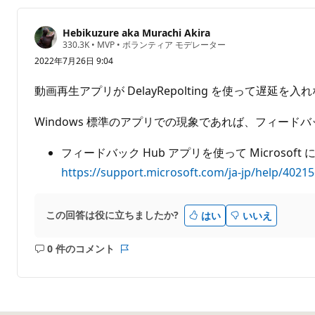
ト
ト
は
Hebikuzure aka Murachi Akira
あ
評
330.3K
•
MVP
•
ボランティア モデレーター
価
り
2022年7月26日 9:04
の
ま
ポ
せ
イ
動画再生アプリが DelayRepolting を使って遅延を
ン
ん
ト
Windows 標準のアプリでの現象であれば、フィード
フィードバック Hub アプリを使って Microsof
https://support.microsoft.com/ja-jp/help/402
この回答は役に立ちましたか?
はい
いいえ
0 件のコメント
コ
レ
メ
ポ
ン
ー
ト
ト
は