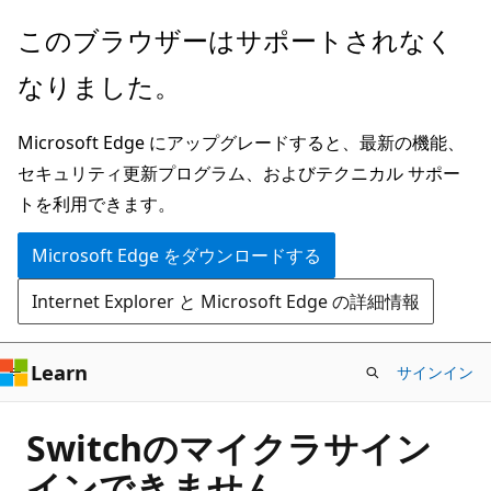
メ
このブラウザーはサポートされなく
イ
なりました。
ン
コ
Microsoft Edge にアップグレードすると、最新の機能、
ン
セキュリティ更新プログラム、およびテクニカル サポー
テ
トを利用できます。
ン
ツ
Microsoft Edge をダウンロードする
に
Internet Explorer と Microsoft Edge の詳細情報
ス
キ
ッ
Learn
サインイン
プ
Switchのマイクラサイン
インできません