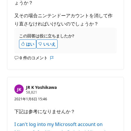
ょうか？
又その場合ニンテンドーアカウントを消して作
り直さなければいけないのでしょうか？
この回答は役に立ちましたか?
はい
いいえ
0 件のコメント
コ
レ
メ
ポ
ン
ー
ト
ト
は
JR K Yoshikawa
あ
評
58,821
価
り
2021年1月6日 15:46
の
ま
ポ
せ
イ
下記は参考になりませんか？
ン
ん
ト
I can't log into my Microsoft account on