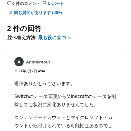
0 件のコメント
レポート
コ
メ
同じ質問があります
(40+)
ン
ト
2 件の回答
は
あ
並べ替え方法:
最も役に立つ
り
ま
せ
ん
Anonymous
2021年1月7日 4:04
返信ありがとうございます。
Switchのデータ管理からMinecraftのデータを削
除しても状況に変化ありませんでした。
ニンテンドーアカウントとマイクロソフトアカ
ウントか紐付けられている可能性はあるのでし