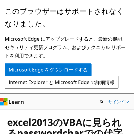
メ
このブラウザーはサポートされなく
イ
なりました。
ン
コ
Microsoft Edge にアップグレードすると、最新の機能、
ン
セキュリティ更新プログラム、およびテクニカル サポー
テ
トを利用できます。
ン
ツ
Microsoft Edge をダウンロードする
に
Internet Explorer と Microsoft Edge の詳細情報
ス
キ
ッ
Learn
サインイン
プ
excel2013のVBAに見られ
るpasswordcharでの伏字