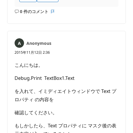
0 件のコメント
コ
レ
メ
ポ
ン
ー
ト
ト
は
Anonymous
あ
り
2015年11月12日 2:36
ま
せ
こんにちは。
ん
Debug.Print TextBox1.Text
を入れて、イミディエイトウィンドウで Text プ
ロパティ の内容を
確認してください。
もしかしたら、Text プロパティに マスク後の表