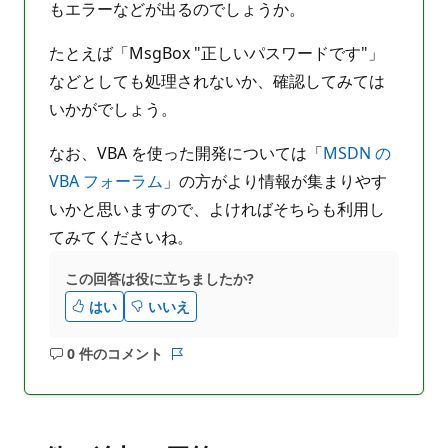
もエラーなどが出るのでしょうか。
たとえば「MsgBox "正しいパスワードです"」
などとしても処理されないか、確認してみては
いかがでしょう。
なお、VBA を使った開発については「
MSDN の
VBA フォーラム
」の方がより情報が集まりやす
いかと思いますので、よければそちらも利用し
てみてくださいね。
この回答は役に立ちましたか?
はい
いいえ
0 件のコメント
コ
レ
メ
ポ
ン
ー
ト
ト
は