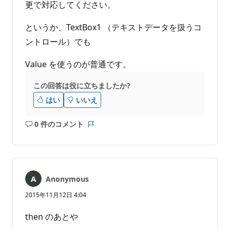
更で対応してください。
というか、TextBox1 （テキストデータを扱うコ
ントロール）でも
Value を使うのが普通です。
この回答は役に立ちましたか?
はい
いいえ
0 件のコメント
コ
レ
メ
ポ
ン
ー
ト
ト
は
Anonymous
あ
り
2015年11月12日 4:04
ま
せ
then のあとや
ん