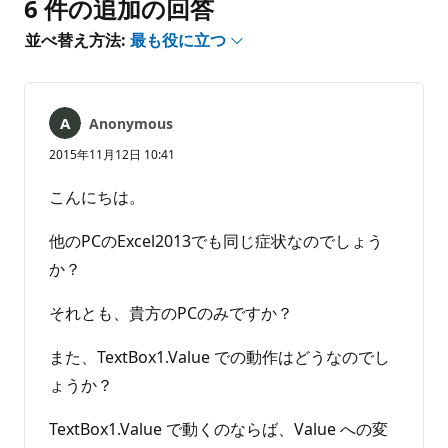
6 件の追加の回答
あ
並べ替え方法:
最も役に立つ
り
ま
せ
ん
Anonymous
2015年11月12日 10:41
こんにちは。
他のPCのExcel2013でも同じ症状なのでしょう
か？
それとも、貴方のPCのみですか？
また、TextBox1.Value での動作はどうなのでし
ょうか？
TextBox1.Value で動くのならば、Value への変