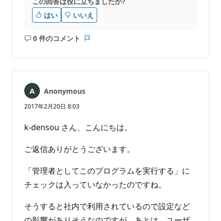
この回答は役に立ちましたか?
はい
いいえ
0 件のコメント
コ
レ
メ
ポ
ン
ー
ト
ト
は
Anonymous
あ
り
2017年2月20日 8:03
ま
せ
k-densou さん、こんにちは。
ん
ご返信ありがとうございます。
「管理者としてこのプログラムを実行する」に
チェックは入っていなかったのですね。
そうすると社内で利用されているので設定など
の影響がありそうなのですが、あとは、ユーザ