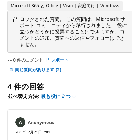
Microsoft 365 と Office | Visio | 家庭向け | Windows
ロックされた質問。
この質問は、Microsoft サ
ポート コミュニティから移行されました。 役に
立つかどうかに投票することはできますが、コ
メントの追加、質問への返信やフォローはでき
ません。
0 件のコメント
レポート
コ
メ
同じ質問があります
(2)
ン
ト
4 件の回答
は
あ
並べ替え方法:
最も役に立つ
り
ま
せ
ん
Anonymous
2017年2月21日 7:01