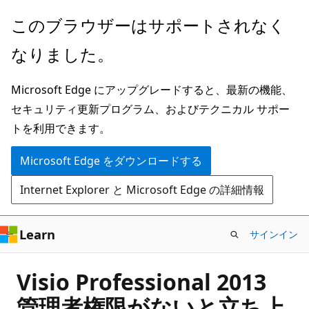
メ
このブラウザーはサポートされなく
イ
なりました。
ン
コ
Microsoft Edge にアップグレードすると、最新の機能、
ン
セキュリティ更新プログラム、およびテクニカル サポー
テ
トを利用できます。
ン
ツ
Microsoft Edge をダウンロードする
に
Internet Explorer と Microsoft Edge の詳細情報
ス
キ
ッ
Learn
サインイン
プ
Visio Professional 2013
管理者権限がないと立ち上