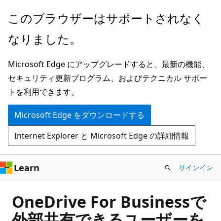
メ
このブラウザーはサポートされなく
イ
なりました。
ン
コ
Microsoft Edge にアップグレードすると、最新の機能、
ン
セキュリティ更新プログラム、およびテクニカル サポー
テ
トを利用できます。
ン
ツ
Microsoft Edge をダウンロードする
に
Internet Explorer と Microsoft Edge の詳細情報
ス
キ
ッ
Learn
サインイン
プ
OneDrive For Businessで
外部共有できるユーザーを