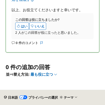
以上、お役立てくださいますと幸いです。
この回答は役に立ちましたか?
はい
いいえ
2 人がこの回答が役に立ったと思いました。
0 件のコメント
コ
レ
メ
ポ
ン
ー
ト
ト
は
0 件の追加の回答
あ
並べ替え方法:
最も役に立つ
り
ま
せ
ん
日本語
プライバシーの選択
テーマ