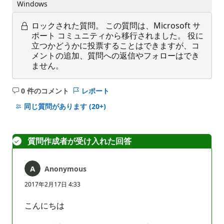
Windows
ロックされた質問。
この質問は、Microsoft サ
ポート コミュニティから移行されました。 役に
立つかどうかに投票することはできますが、コ
メントの追加、質問への返信やフォローはでき
ません。
0 件のコメント
レポート
コ
メ
同じ質問があります
(20+)
ン
ト
は
質問作成者が受け入れた回答
あ
り
Anonymous
ま
せ
2017年2月17日 4:33
ん
こんにちは