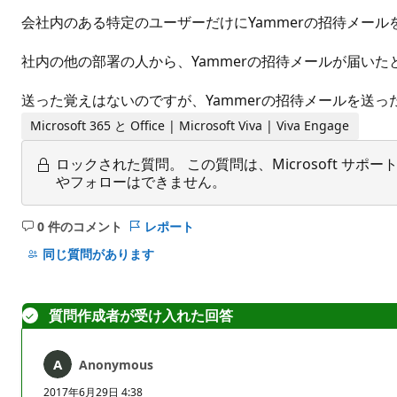
会社内のある特定のユーザーだけにYammerの招待メー
社内の他の部署の人から、Yammerの招待メールが届いた
送った覚えはないのですが、Yammerの招待メールを送
Microsoft 365 と Office | Microsoft Viva | Viva Engage
ロックされた質問。
この質問は、Microsoft 
やフォローはできません。
0 件のコメント
レポート
コ
メ
同じ質問があります
ン
ト
は
質問作成者が受け入れた回答
あ
り
Anonymous
ま
せ
2017年6月29日 4:38