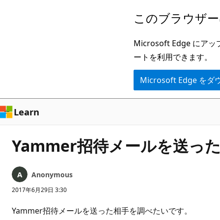
メ
このブラウザー
イ
ン
Microsoft Ed
コ
ートを利用できます。
ン
Microsoft Edge
テ
ン
ツ
Learn
に
ス
Yammer招待メールを送っ
キ
ッ
Anonymous
プ
2017年6月29日 3:30
Yammer招待メールを送った相手を調べたいです。