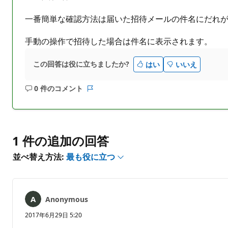
ん
一番簡単な確認方法は届いた招待メールの件名にだれ
手動の操作で招待した場合は件名に表示されます。
この回答は役に立ちましたか?
はい
いいえ
0 件のコメント
コ
レ
メ
ポ
ン
ー
ト
ト
は
1 件の追加の回答
あ
並べ替え方法:
最も役に立つ
り
ま
せ
ん
Anonymous
2017年6月29日 5:20