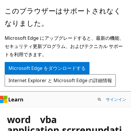
メ
このブラウザーはサポートされなく
イ
なりました。
ン
コ
Microsoft Edge にアップグレードすると、最新の機能、
ン
セキュリティ更新プログラム、およびテクニカル サポー
テ
トを利用できます。
ン
ツ
Microsoft Edge をダウンロードする
に
Internet Explorer と Microsoft Edge の詳細情報
ス
キ
ッ
Learn
サインイン
プ
word vba
application.scrrenupdati