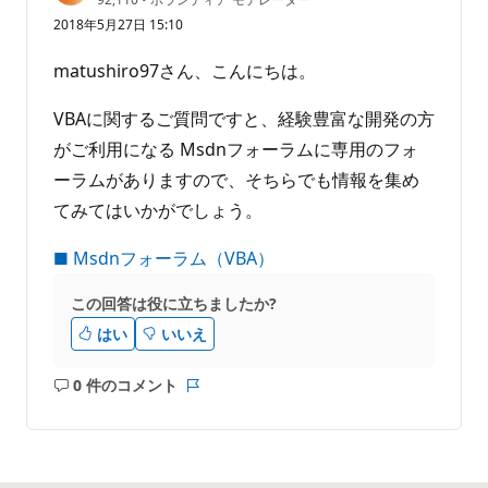
価
り
2018年5月27日 15:10
の
ま
ポ
せ
イ
matushiro97さん、こんにちは。
ン
ん
ト
VBAに関するご質問ですと、経験豊富な開発の方
がご利用になる Msdnフォーラムに専用のフォ
ーラムがありますので、そちらでも情報を集め
てみてはいかがでしょう。
■ Msdnフォーラム（VBA）
この回答は役に立ちましたか?
はい
いいえ
0 件のコメント
コ
レ
メ
ポ
ン
ー
ト
ト
は