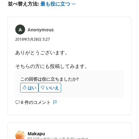
あ
並べ替え方法:
最も役に立つ
り
ま
せ
ん
Anonymous
2018年5月28日 5:27
ありがとうございます。
そちらの方にも投稿してみます。
この回答は役に立ちましたか?
はい
いいえ
0 件のコメント
コ
レ
メ
ポ
ン
ー
ト
ト
は
Makapu
あ
評
92,110
•
ボランティア モデレーター