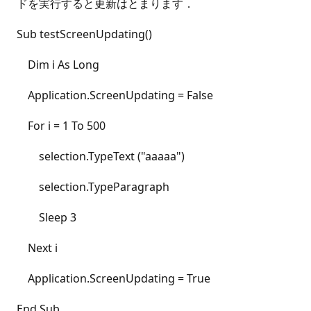
ドを実行すると更新はとまります．
Sub testScreenUpdating()
Dim i As Long
Application.ScreenUpdating = False
For i = 1 To 500
selection.TypeText ("aaaaa")
selection.TypeParagraph
Sleep 3
Next i
Application.ScreenUpdating = True
End Sub