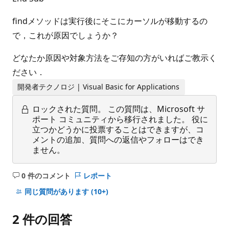
findメソッドは実行後にそこにカーソルが移動するの
で，これが原因でしょうか？
どなたか原因や対象方法をご存知の方がいればご教示く
ださい．
開発者テクノロジ | Visual Basic for Applications
ロックされた質問。
この質問は、Microsoft サ
ポート コミュニティから移行されました。 役に
立つかどうかに投票することはできますが、コ
メントの追加、質問への返信やフォローはでき
ません。
0 件のコメント
レポート
コ
メ
同じ質問があります
(10+)
ン
ト
2 件の回答
は