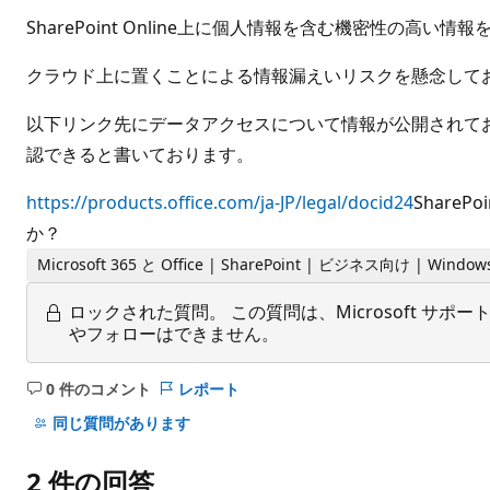
SharePoint Online上に個人情報を含む機密性の高
クラウド上に置くことによる情報漏えいリスクを懸念して
以下リンク先にデータアクセスについて情報が公開されており
認できると書いております。
https://products.office.com/ja-JP/legal/docid24
Share
か？
Microsoft 365 と Office | SharePoint | ビジネス向け | Window
ロックされた質問。
この質問は、Microsoft 
やフォローはできません。
0 件のコメント
レポート
コ
メ
同じ質問があります
ン
ト
2 件の回答