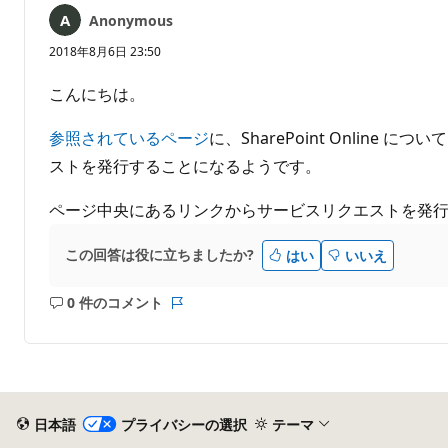
は
Anonymous
あ
り
2018年8月6日 23:50
ま
せ
こんにちは。
ん
参照されているページ
に、SharePoint Onli
ストを発行することになるようです。
ページ中央にあるリンクからサービスリクエストを発
この回答は役に立ちましたか?
はい
いいえ
0 件のコメント
コ
レ
メ
ポ
ン
ー
ト
ト
は
あ
日本語
プライバシーの選択
テーマ
り