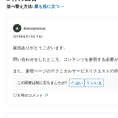
は
あ
並べ替え方法:
最も役に立つ
り
ま
せ
ん
Anonymous
2018年8月13日 7:42
返信ありがとうございます。
問い合わせをしたところ、コンテンツを参照する必要
また、参照ページのテクニカルサービスリクエストの
この回答は役に立ちましたか?
はい
いいえ
0 件のコメント
コ
レ
メ
ポ
ン
ー
ト
ト