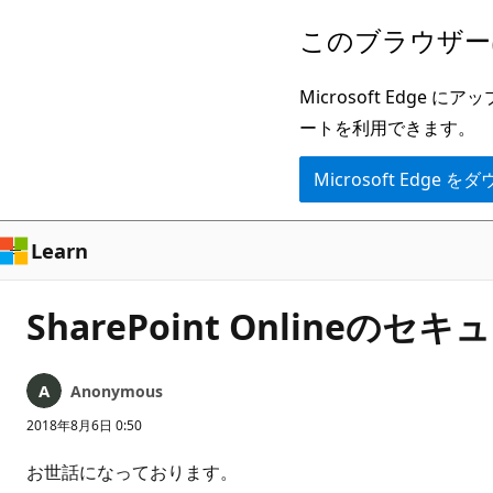
メ
このブラウザー
イ
ン
Microsoft Ed
コ
ートを利用できます。
ン
Microsoft Edge
テ
ン
ツ
Learn
に
ス
SharePoint Onlineのセ
キ
ッ
Anonymous
プ
2018年8月6日 0:50
お世話になっております。