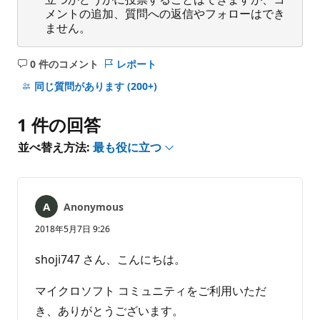
メントの追加、質問への返信やフォローはでき
ません。
0 件のコメント
レポート
コ
メ
同じ質問があります
(200+)
ン
ト
1 件の回答
は
あ
並べ替え方法:
最も役に立つ
り
ま
せ
ん
Anonymous
2018年5月7日 9:26
shoji747 さん、こんにちは。
マイクロソフト コミュニティをご利用いただ
き、ありがとうございます。