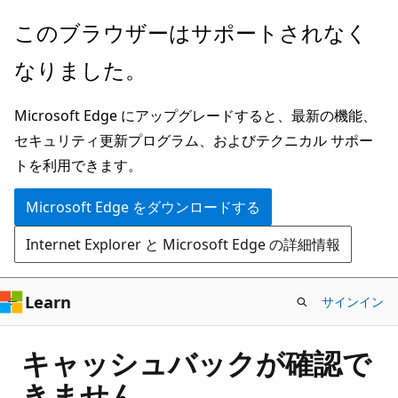
メ
このブラウザーはサポートされなく
イ
なりました。
ン
コ
Microsoft Edge にアップグレードすると、最新の機能、
ン
セキュリティ更新プログラム、およびテクニカル サポー
テ
トを利用できます。
ン
ツ
Microsoft Edge をダウンロードする
に
Internet Explorer と Microsoft Edge の詳細情報
ス
キ
ッ
Learn
サインイン
プ
キャッシュバックが確認で
きません。