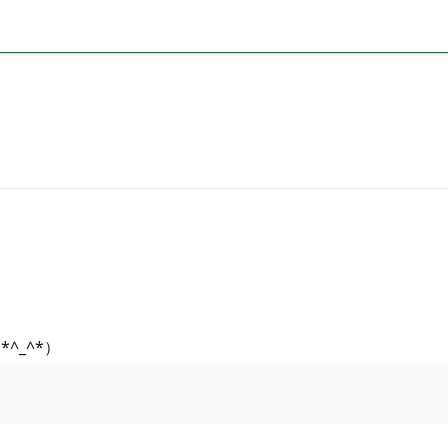
^_^*）