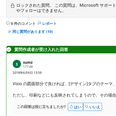
ロックされた質問。
この質問は、Microsoft 
やフォローはできません。
0 件のコメント
レポート
コ
メ
同じ質問があります
(10)
ン
ト
は
質問作成者が受け入れた回答
あ
り
sumz
ま
評
177.8K
せ
価
2018年6月6日 13:59
の
ん
ポ
イ
Visio の図面部分で良ければ、[デザイン]タブのテ
ン
ト
ただし、印刷などにも反映されてしまうので、その場
この回答は役に立ちましたか?
はい
いいえ