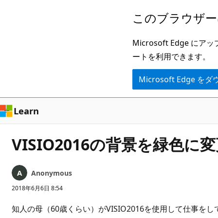
メ
このブラウザー
イ
ン
Microsoft Ed
コ
ートを利用できます。
ン
Microsoft Edge
テ
ン
ツ
Learn
に
ス
VISIO2016の背景を緑色に
キ
ッ
Anonymous
プ
2018年6月6日 8:54
知人の母（60歳くらい）がVISIO2016を使用して仕