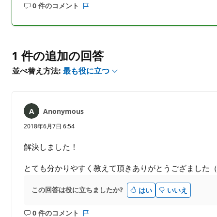
0 件のコメント
コ
レ
メ
ポ
ン
ー
ト
ト
は
1 件の追加の回答
あ
並べ替え方法:
最も役に立つ
り
ま
せ
ん
Anonymous
2018年6月7日 6:54
解決しました！
とても分かりやすく教えて頂きありがとうござました（*
この回答は役に立ちましたか?
はい
いいえ
0 件のコメント