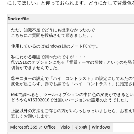
にしてほしい」と仰っておられます。どうにかして背景色を緑
Dockerfile
ただ、知識不足でどうにも出来なかったので

こちらにご質問を投稿させて頂きました。。

使用しているのはWindows10のノートPCです。

私にわかる範囲で調べたのですが・・・

①VISIOのオプションにある「背景テーマの切替」というのを
切替ができませんでした。

②モニターの設定で「ハイ　コントラスト」の設定にしてみたの
変化が起こらず、赤でも黒でも「ハイ　コントラスト」に指定さ
Webで調べると、ツール→オプションの中に色の変更ができるとい
どうやらVISIO2016では無いバージョンの設定のようでしたし・
上記以外の方法をご存じの方がいらっしゃっいましたら、お答え頂ける
Microsoft 365 と Office | Visio | その他 | Windows