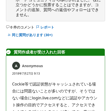
立つかどうかに投票することはできますが、コ
メントの追加、質問への返信やフォローはでき
ません。
0 件のコメント
レポート
コ
メ
同じ質問があります
(30+)
ン
ト
は
質問作成者が受け入れた回答
あ
り
Anonymous
ま
せ
2018年7月27日 9:13
ん
Cockie等で認証状態がキャッシュされている場
合には問題ないことが多いのですが、そうでは
ない場合にlogin.live.comなどに認証やアカウン
ト操作の目的でアクセスすると、アクセスでき