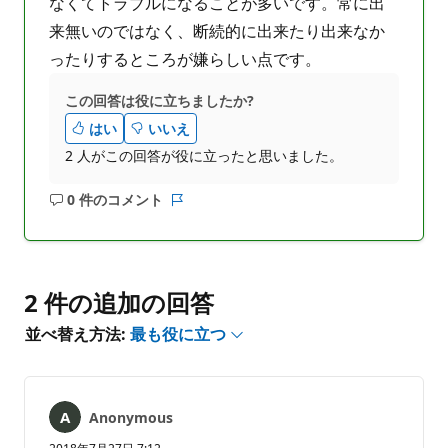
なくてトラブルになることが多いです。常に出
来無いのではなく、断続的に出来たり出来なか
ったりするところが嫌らしい点です。
この回答は役に立ちましたか?
はい
いいえ
2 人がこの回答が役に立ったと思いました。
0 件のコメント
コ
レ
メ
ポ
ン
ー
ト
ト
は
2 件の追加の回答
あ
並べ替え方法:
最も役に立つ
り
ま
せ
ん
Anonymous