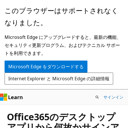
メ
このブラウザーはサポートされなく
イ
なりました。
ン
コ
Microsoft Edge にアップグレードすると、最新の機能、
ン
セキュリティ更新プログラム、およびテクニカル サポー
テ
トを利用できます。
ン
ツ
Microsoft Edge をダウンロードする
に
Internet Explorer と Microsoft Edge の詳細情報
ス
キ
ッ
Learn
サインイン
プ
Office365のデスクトップ
アプリから何故かサインア