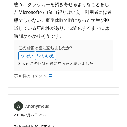
態々、クラッカーを招き寄せるようなことをし
たMicrosoftの自業自得とはいえ、利用者には迷
惑でしかない。夏季休暇で暇になった学生が挑
戦している可能性があり、沈静化するまでには
時間がかかりそうです。
この回答は役に立ちましたか?
はい
いいえ
3 人がこの回答が役に立ったと思いました。
0 件のコメント
コ
レ
メ
ポ
ン
ー
ト
ト
は
Anonymous
あ
り
2018年7月27日 7:33
ま
せ
Takashi NISHIIEさん