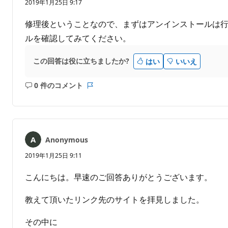
り
2019年1月25日 9:17
ま
せ
修理後ということなので、まずはアンインストールは
ん
ルを確認してみてください。
この回答は役に立ちましたか?
はい
いいえ
0 件のコメント
コ
レ
メ
ポ
ン
ー
ト
ト
は
Anonymous
あ
り
2019年1月25日 9:11
ま
せ
こんにちは。早速のご回答ありがとうございます。
ん
教えて頂いたリンク先のサイトを拝見しました。
その中に