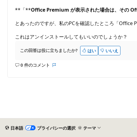
**「**
Office Premium が表示された場合は、その O
とあったのですが、私のPCを確認したところ「Office Pr
これはアンインストールしてもいいのでしょうか？
この回答は役に立ちましたか?
はい
いいえ
0 件のコメント
コ
レ
メ
ポ
ン
ー
ト
ト
は
あ
り
ま
せ
ん
日本語
プライバシーの選択
テーマ