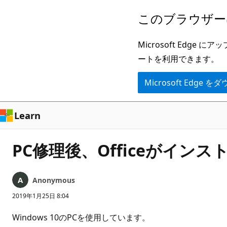
メ
このブラウザー
イ
ン
Microsoft Ed
コ
ートを利用できます。
ン
Microsoft Edge
テ
ン
ツ
Learn
に
ス
PC修理後、Officeがイン
キ
ッ
Anonymous
プ
2019年1月25日 8:04
Windows 10のPCを使用しています。