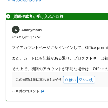
ン
ト
は
質問作成者が受け入れた回答
あ
り
Anonymous
ま
せ
2019年1月25日 12:57
ん
マイアカウントページにサインインして、Office p
また、カードにも記載がある通り、プロダクトキーは
その上で、初回のアカウントが不明な場合は、Offic
この回答は役に立ちましたか?
はい
いいえ
0 件のコメント
コ
レ
メ
ポ
ン
ー