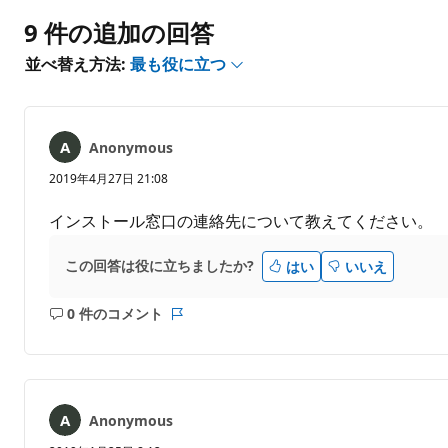
ト
ト
は
9 件の追加の回答
あ
並べ替え方法:
最も役に立つ
り
ま
せ
ん
Anonymous
2019年4月27日 21:08
インストール窓口の連絡先について教えてください。
この回答は役に立ちましたか?
はい
いいえ
0 件のコメント
コ
レ
メ
ポ
ン
ー
ト
ト
は
Anonymous
あ