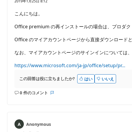
り
2019年1月25日 8:12
ま
せ
こんにちは。
ん
Office premium の再インストールの場合は、プロ
Office のマイアカウントページから直接ダウンロー
なお、マイアカウントページのサインインについては、
https://www.microsoft.com/ja-jp/office/setup/pr...
この回答は役に立ちましたか?
はい
いいえ
0 件のコメント
コ
レ
メ
ポ
ン
ー
ト
ト
は
Anonymous
あ