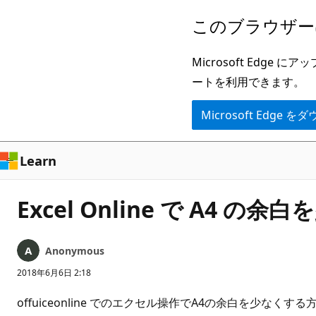
メ
このブラウザー
イ
ン
Microsoft Ed
コ
ートを利用できます。
ン
Microsoft Edge
テ
ン
ツ
Learn
に
ス
Excel Online で A4
キ
ッ
Anonymous
プ
2018年6月6日 2:18
offuiceonline でのエクセル操作でA4の余白を少なくす