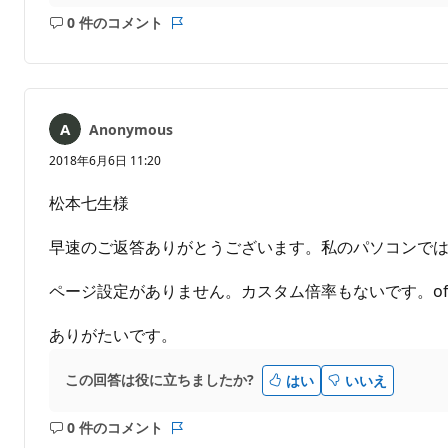
0 件のコメント
コ
レ
メ
ポ
ン
ー
ト
ト
は
Anonymous
あ
り
2018年6月6日 11:20
ま
せ
松本七生様
ん
早速のご返答ありがとうございます。私のパソコンで
ページ設定がありません。カスタム倍率もないです。off
ありがたいです。
この回答は役に立ちましたか?
はい
いいえ
0 件のコメント
コ
レ