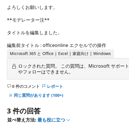
よろしくお願いします。
**モデレーター注**
タイトルを編集しました。
編集前タイトル : officeonline エクセルでの操作
Microsoft 365 と Office | Excel | 家庭向け | Windows
ロックされた質問。
この質問は、Microsoft 
やフォローはできません。
0 件のコメント
レポート
コ
メ
同じ質問があります
(100+)
ン
ト
3 件の回答
は
あ
並べ替え方法:
最も役に立つ
り