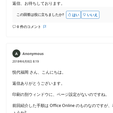
返信、お待ちしております。
この回答は役に立ちましたか?
はい
いいえ
0 件のコメント
コ
レ
メ
ポ
ン
ー
ト
ト
は
Anonymous
あ
り
2018年6月8日 8:19
ま
せ
​悦代福岡 さん、こんにちは。
ん
返信ありがとうございます。
印刷の別ウィンドウに、ページ設定がないのですね。
前回紹介した手順は Office Online のものなので
ょうか?