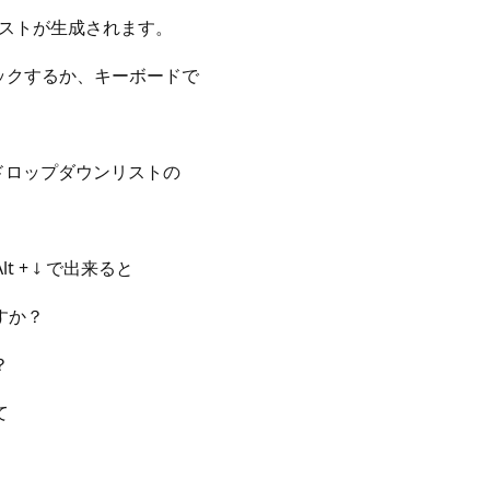
リストが生成されます。
ックするか、キーボードで
のドロップダウンリストの
 + ↓ で出来ると
すか？
？
て