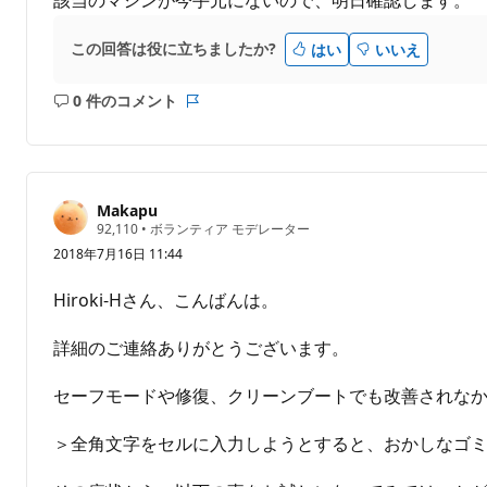
この回答は役に立ちましたか?
はい
いいえ
0 件のコメント
コ
レ
メ
ポ
ン
ー
ト
ト
は
Makapu
あ
評
92,110
•
ボランティア モデレーター
価
り
2018年7月16日 11:44
の
ま
ポ
せ
イ
Hiroki-Hさん、こんばんは。
ン
ん
ト
詳細のご連絡ありがとうございます。
セーフモードや修復、クリーンブートでも改善されな
＞全角文字をセルに入力しようとすると、おかしなゴ