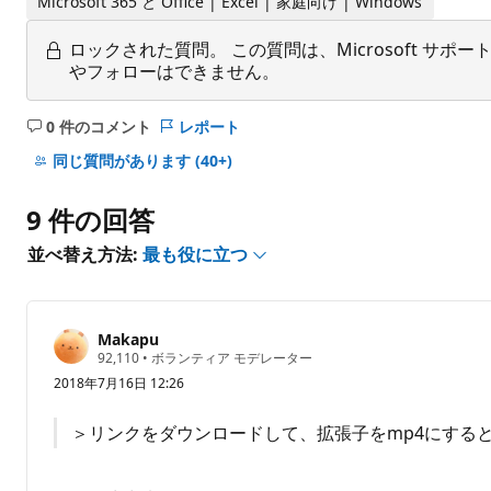
Microsoft 365 と Office | Excel | 家庭向け | Windows
ロックされた質問。
この質問は、Microsoft 
やフォローはできません。
0 件のコメント
レポート
コ
メ
同じ質問があります
(40+)
ン
ト
9 件の回答
は
あ
並べ替え方法:
最も役に立つ
り
ま
せ
Makapu
ん
評
92,110
•
ボランティア モデレーター
価
2018年7月16日 12:26
の
ポ
イ
＞リンクをダウンロードして、拡張子をmp4にする
ン
ト