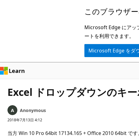
メ
このブラウザー
イ
ン
Microsoft Ed
コ
ートを利用できます。
ン
Microsoft Edge
テ
ン
ツ
Learn
に
ス
Excel ドロップダウンのキー
キ
ッ
Anonymous
プ
2018年7月13日 4:12
当方 Win 10 Pro 64bit 17134.165 + Office 2010 64bit で