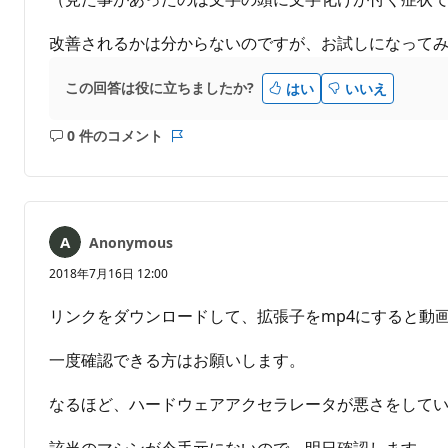
改善されるかは分からないのですが、お試しになって
この回答は役に立ちましたか?
はい
いいえ
0 件のコメント
コ
レ
メ
ポ
ン
ー
ト
ト
は
Anonymous
あ
り
2018年7月16日 12:00
ま
せ
リンクをダウンロードして、拡張子をmp4にすると動
ん
一度確認できる方はお願いします。
なるほど、ハードウェアアクセラレータが悪さをして
該当のマシンが今手元にないので、明日確認します。