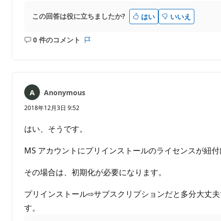
この回答は役に立ちましたか?
はい
いいえ
0 件のコメント
コ
レ
メ
ポ
ン
ー
ト
ト
は
Anonymous
あ
り
2018年12月3日 9:52
ま
せ
はい、そうです。
ん
MS アカウントにプリインストールのライセンスが紐
その場合は、初期化が必要になります。
プリインストール⇨サブスクリプションだと多分大丈夫ですが、
す。