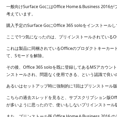
一般向けSurface GoにはOffice Home＆Busines
考えています。
購入予定のSurface GoにOffice 365 soloをイ
ここで1つ気になったのは、プリインストールされているOffice 
これは製品に同梱されているOfficeのプロダクトキーカ
て、Sモードを解除。
その後、Office 365 soloを既に登録してあるMSアカウン
ンストールされ、問題なく使用できる、という認識で良い
あるいはセットアップ時に強制的に1回はプリンストール版O
こちらの過去スレッドを見ると、サブスクリプション版Offi
が多いように思ったので、使いもしないプリインストール版O
また、プリンストール版 Office Home＆Busine