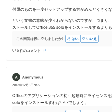
付属のものを一度セットアップする方がめんどくさく
という文書の意味が少々わからないのですが、つまり、プ
ストールしてOffice 365 soloをインストールす
この回答は役に立ちましたか?
はい
いいえ
0 件のコメント
コ
レ
メ
ポ
ン
ー
ト
ト
は
Anonymous
あ
り
2018年12月3日 9:09
ま
せ
Officeのアプリケーションの初回起動時にライセンス
ん
soloをインストールすればいいでしょう。