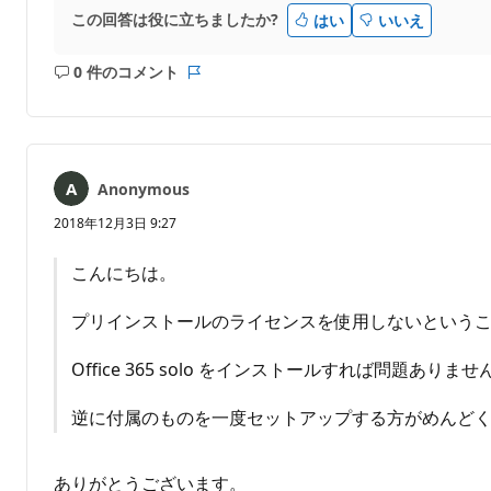
この回答は役に立ちましたか?
はい
いいえ
0 件のコメント
コ
レ
メ
ポ
ン
ー
ト
ト
は
Anonymous
あ
り
2018年12月3日 9:27
ま
せ
こんにちは。
ん
プリインストールのライセンスを使用しないという
Office 365 solo をインストールすれば問題ありませ
逆に付属のものを一度セットアップする方がめんど
ありがとうございます。