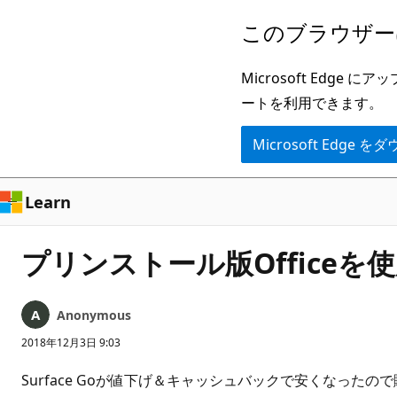
メ
このブラウザー
イ
ン
Microsoft Ed
コ
ートを利用できます。
ン
Microsoft Edge
テ
ン
ツ
Learn
に
ス
プリンストール版Officeを使
キ
ッ
Anonymous
プ
2018年12月3日 9:03
Surface Goが値下げ＆キャッシュバックで安くなった