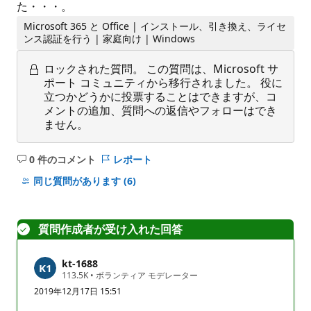
た・・・。
Microsoft 365 と Office | インストール、引き換え、ライセ
ンス認証を行う | 家庭向け | Windows
ロックされた質問。
この質問は、Microsoft サ
ポート コミュニティから移行されました。 役に
立つかどうかに投票することはできますが、コ
メントの追加、質問への返信やフォローはでき
ません。
0 件のコメント
レポート
コ
メ
同じ質問があります
(6)
ン
ト
は
質問作成者が受け入れた回答
あ
り
kt-1688
ま
評
113.5K
•
ボランティア モデレーター
せ
価
2019年12月17日 15:51
の
ん
ポ