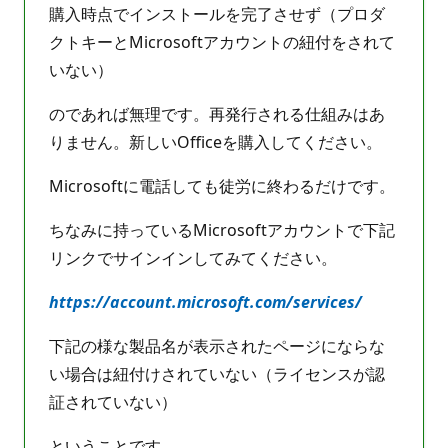
イ
購入時点でインストールを完了させず（プロダ
ン
ト
クトキーとMicrosoftアカウントの紐付をされて
いない）
のであれば無理です。再発行される仕組みはあ
りません。新しいOfficeを購入してください。
Microsoftに電話しても徒労に終わるだけです。
ちなみに持っているMicrosoftアカウントで下記
リンクでサインインしてみてください。
https://account.microsoft.com/services/
下記の様な製品名が表示されたページにならな
い場合は紐付けされていない（ライセンスが認
証されていない）
ということです。