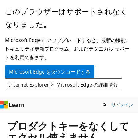
メ
このブラウザーはサポートされなく
イ
なりました。
ン
コ
Microsoft Edge にアップグレードすると、最新の機能、
ン
セキュリティ更新プログラム、およびテクニカル サポー
テ
トを利用できます。
ン
ツ
Microsoft Edge をダウンロードする
に
Internet Explorer と Microsoft Edge の詳細情報
ス
キ
ッ
Learn
サインイン
プ
プロダクトキーをなくして
エクセル使えません