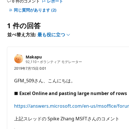
0 件のコメント
レポート
コ
メ
同じ質問があります
(2)
ン
ト
1 件の回答
は
あ
並べ替え方法:
最も役に立つ
り
ま
せ
Makapu
ん
評
92,110
•
ボランティア モデレーター
価
2019年7月15日 0:01
の
ポ
イ
GFM_509さん、こんにちは。
ン
ト
■ Excel Online and pasting large number of rows
https://answers.microsoft.com/en-us/msoffice/foru
上記スレッドの Spike Zhang MSFTさんのコメント