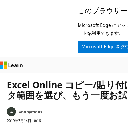
メ
このブラウザー
イ
ン
Microsoft Ed
コ
ートを利用できます。
ン
Microsoft Edge
テ
ン
ツ
Learn
に
ス
Excel Online コピ
キ
タ範囲を選び、もう一度お試
ッ
プ
Anonymous
2019年7月14日 10:16