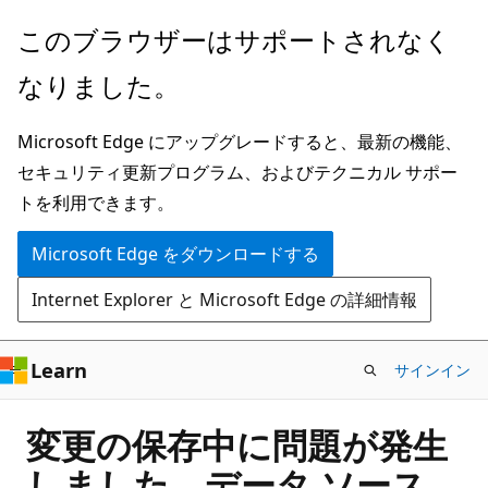
メ
このブラウザーはサポートされなく
イ
なりました。
ン
コ
Microsoft Edge にアップグレードすると、最新の機能、
ン
セキュリティ更新プログラム、およびテクニカル サポー
テ
トを利用できます。
ン
ツ
Microsoft Edge をダウンロードする
に
Internet Explorer と Microsoft Edge の詳細情報
ス
キ
ッ
Learn
サインイン
プ
変更の保存中に問題が発生
しました。データ ソース