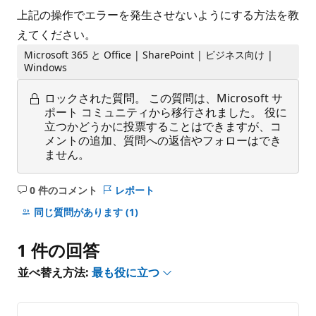
上記の操作でエラーを発生させないようにする方法を教
えてください。
Microsoft 365 と Office | SharePoint | ビジネス向け |
Windows
ロックされた質問。
この質問は、Microsoft サ
ポート コミュニティから移行されました。 役に
立つかどうかに投票することはできますが、コ
メントの追加、質問への返信やフォローはでき
ません。
0 件のコメント
レポート
コ
メ
同じ質問があります
(1)
ン
ト
1 件の回答
は
あ
並べ替え方法:
最も役に立つ
り
ま
せ