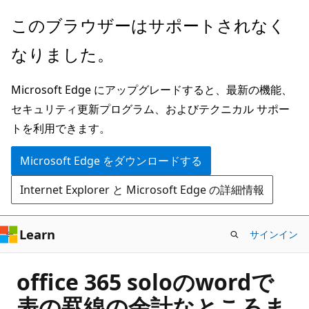
メ
このブラウザーはサポートされなく
イ
なりました。
ン
コ
Microsoft Edge にアップグレードすると、最新の機能、
ン
セキュリティ更新プログラム、およびテクニカル サポー
テ
トを利用できます。
ン
ツ
Microsoft Edge をダウンロードする
に
Internet Explorer と Microsoft Edge の詳細情報
ス
キ
ッ
Learn
サインイン
プ
office 365 soloのwordで
表の罫線の余計なところま