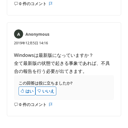
0 件のコメント
コ
レ
メ
ポ
ン
ー
ト
ト
は
Anonymous
あ
り
2019年12月5日 14:16
ま
せ
Windowsは最新版になっていますか？
ん
全て最新版の状態で起きる事象であれば、不具
合の報告を行う必要が出てきます。
この回答は役に立ちましたか?
はい
いいえ
0 件のコメント
コ
レ
メ
ポ
ン
ー
ト
ト