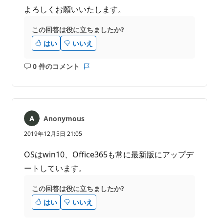
よろしくお願いいたします。
この回答は役に立ちましたか?
はい
いいえ
0 件のコメント
コ
レ
メ
ポ
ン
ー
ト
ト
は
Anonymous
あ
り
2019年12月5日 21:05
ま
せ
OSはwin10、Office365も常に最新版にアップデ
ん
ートしています。
この回答は役に立ちましたか?
はい
いいえ