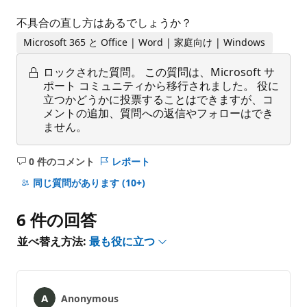
不具合の直し方はあるでしょうか？
Microsoft 365 と Office | Word | 家庭向け | Windows
ロックされた質問。
この質問は、Microsoft サ
ポート コミュニティから移行されました。 役に
立つかどうかに投票することはできますが、コ
メントの追加、質問への返信やフォローはでき
ません。
0 件のコメント
レポート
コ
メ
同じ質問があります
(10+)
ン
ト
6 件の回答
は
あ
並べ替え方法:
最も役に立つ
り
ま
せ
ん
Anonymous