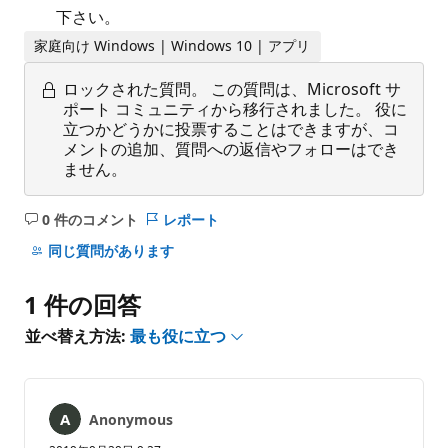
下さい。
家庭向け Windows | Windows 10 | アプリ
ロックされた質問。
この質問は、Microsoft サ
ポート コミュニティから移行されました。 役に
立つかどうかに投票することはできますが、コ
メントの追加、質問への返信やフォローはでき
ません。
0 件のコメント
レポート
コ
メ
同じ質問があります
ン
ト
1 件の回答
は
あ
並べ替え方法:
最も役に立つ
り
ま
せ
ん
Anonymous