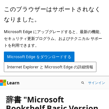
メ
このブラウザーはサポートされなく
イ
なりました。
ン
コ
Microsoft Edge にアップグレードすると、最新の機能、
ン
セキュリティ更新プログラム、およびテクニカル サポー
テ
トを利用できます。
ン
ツ
Microsoft Edge をダウンロードする
に
Internet Explorer と Microsoft Edge の詳細情報
ス
キ
ッ
Learn
サインイン
プ
辞書 "Microsoft
Bookshelf Basic Version